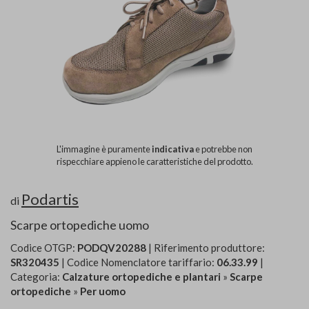
L'immagine è puramente
indicativa
e potrebbe non
rispecchiare appieno le caratteristiche del prodotto.
Podartis
di
Scarpe ortopediche uomo
Codice OTGP:
PODQV20288
| Riferimento produttore:
SR320435
| Codice Nomenclatore tariffario:
06.33.99
|
Categoria:
Calzature ortopediche e plantari
»
Scarpe
ortopediche
»
Per uomo