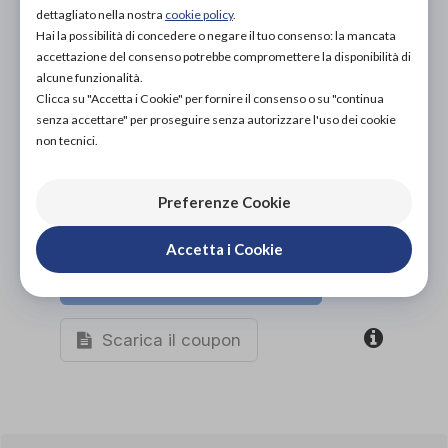
dettagliato nella nostra
cookie policy
.
PROVA E NOLEGGIA IN NEGOZIO
Hai la possibilità di concedere o negare il tuo consenso: la mancata
NON DISPONIBILE
accettazione del consenso potrebbe compromettere la disponibilità di
alcune funzionalità.
ACQUISTA ONLINE
Clicca su "Accetta i Cookie" per fornire il consenso o su "continua
NON DISPONIBILE
senza accettare" per proseguire senza autorizzare l'uso dei cookie
non tecnici.
Preferenze Cookie
Accetta i Cookie
Organizza prova in negozio
Scarica il coupon