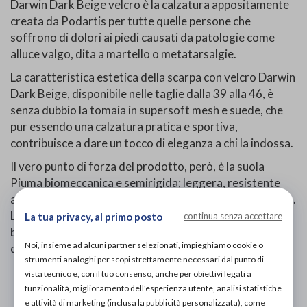
Darwin Dark Beige velcro è la calzatura appositamente
creata da Podartis per tutte quelle persone che
soffrono di dolori ai piedi causati da patologie come
alluce valgo, dita a martello o metatarsalgie.
La caratteristica estetica della scarpa con velcro Darwin
Dark Beige, disponibile nelle taglie dalla 39 alla 46, è
senza dubbio la tomaia in supersoft mesh e suede, che
pur essendo una calzatura pratica e sportiva,
contribuisce a dare un tocco di eleganza a chi la indossa.
Il vero punto di forza del prodotto, però, è la suola
Piuma biomeccanica e semirigida; leggera, resistente
all'abrasione e particolarmente adatta per l'uso esterno.
La suola presenta anche il battistrada Vibram, un
La tua privacy, al primo posto
continua senza accettare
brevetto italiano che garantisce qualità e sicurezza
Noi, insieme ad alcuni partner selezionati, impieghiamo cookie o
durante la camminata.
strumenti analoghi per scopi strettamente necessari dal punto di
vista tecnico e, con il tuo consenso, anche per obiettivi legati a
PROVA E ACQUISTA IN NEGOZIO
funzionalità, miglioramento dell'esperienza utente, analisi statistiche
199,00€
DA
e attività di marketing (inclusa la pubblicità personalizzata), come