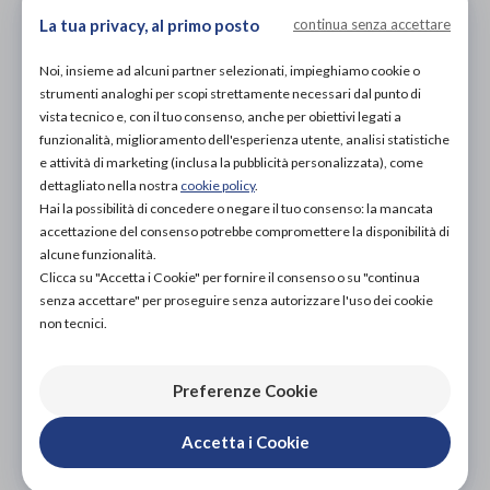
110,00€
DA
La tua privacy, al primo posto
continua senza accettare
Noi, insieme ad alcuni partner selezionati, impieghiamo cookie o
strumenti analoghi per scopi strettamente necessari dal punto di
vista tecnico e, con il tuo consenso, anche per obiettivi legati a
funzionalità, miglioramento dell'esperienza utente, analisi statistiche
e attività di marketing (inclusa la pubblicità personalizzata), come
dettagliato nella nostra
cookie policy
.
Organizza prova in negozio
Hai la possibilità di concedere o negare il tuo consenso: la mancata
accettazione del consenso potrebbe compromettere la disponibilità di
alcune funzionalità.
Scarica il coupon
Clicca su "Accetta i Cookie" per fornire il consenso o su "continua
senza accettare" per proseguire senza autorizzare l'uso dei cookie
non tecnici.
Aggiungi al carrello
Preferenze Cookie
L'acquisto in negozio è raccomandato per garantire il
corretto supporto da parte di un tecnico ortopedico
Accetta i Cookie
specializzato.