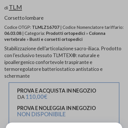
TLM
di
Corsetto lombare
Codice OTGP:
TLMLZ16707
| Codice Nomenclatore tariffario:
06.03.08
| Categoria:
Prodotti ortopedici
»
Colonna
vertebrale
»
Busti e corsetti ortopedici
Stabilizzazione dell’articolazione sacro-iliaca. Prodotto
con l’esclusivo tessuto TLMTEX®: naturale e
ipoallergenico confortevole traspirante e
termoregolatore batteriostatico antistatico e
schermante
PROVA E ACQUISTA IN NEGOZIO
110,00€
DA
PROVA E NOLEGGIA IN NEGOZIO
NON DISPONIBILE
ACQUISTA ONLINE