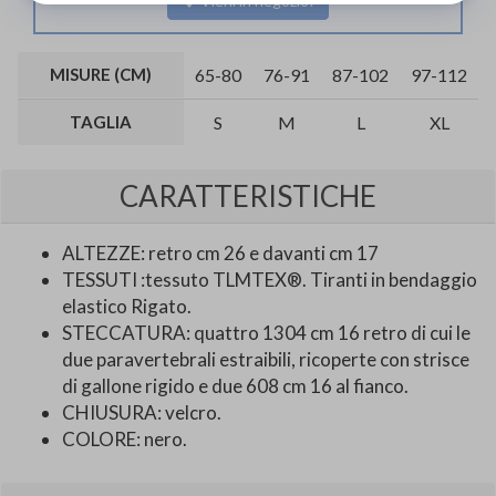
Vieni in negozio!
MISURE (CM)
65-80
76-91
87-102
97-112
TAGLIA
S
M
L
XL
CARATTERISTICHE
ALTEZZE: retro cm 26 e davanti cm 17
TESSUTI :tessuto TLMTEX®. Tiranti in bendaggio
elastico Rigato.
STECCATURA: quattro 1304 cm 16 retro di cui le
due paravertebrali estraibili, ricoperte con strisce
di gallone rigido e due 608 cm 16 al fianco.
CHIUSURA: velcro.
COLORE: nero.