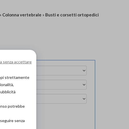
»
Colonna vertebrale
»
Busti e corsetti ortopedici
a senza accettare
copi strettamente
ionalità,
pubblicità
senso potrebbe
ova in negozio
roseguire senza