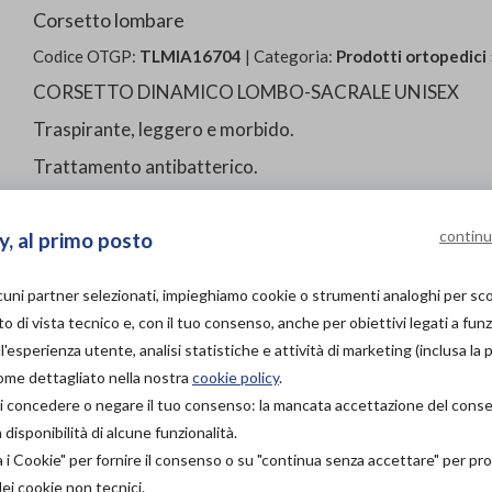
Corsetto lombare
Codice OTGP:
TLMIA16704
| Categoria:
Prodotti ortopedici
CORSETTO DINAMICO LOMBO-SACRALE UNISEX
Traspirante, leggero e morbido.
Trattamento antibatterico.
Incrocio posteriore regolabile.
continu
y, al primo posto
PROVA E ACQUISTA IN
NEGOZIO
lcuni partner selezionati, impieghiamo cookie o strumenti analoghi per s
129,00€
DA
o di vista tecnico e, con il tuo consenso, anche per obiettivi legati a funz
PROVA E NOLEGGIA IN
'esperienza utente, analisi statistiche e attività di marketing (inclusa la 
NEGOZIO
come dettagliato nella nostra
cookie policy
.
NON DISPONIBILE
à di concedere o negare il tuo consenso: la mancata accettazione del con
isponibilità di alcune funzionalità.
ACQUISTA ONLINE
Organizza pr
NON DISPONIBILE
a i Cookie" per fornire il consenso o su "continua senza accettare" per p
dei cookie non tecnici.