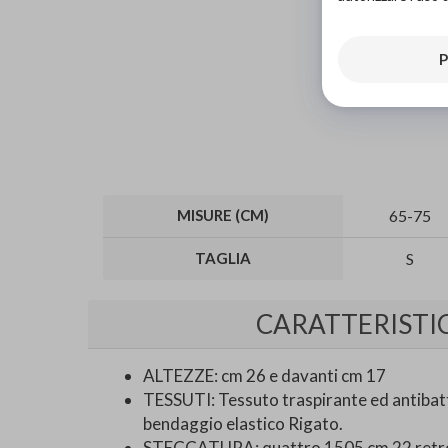
P
MISURE (CM)
65-75
TAGLIA
S
CARATTERISTI
ALTEZZE: cm 26 e davanti cm 17
TESSUTI: Tessuto traspirante ed antibatte
bendaggio elastico Rigato.
STECCATURA: quattro 1505 cm 22 retro d