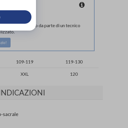
coupon
e
l corretto supporto da parte di un tecnico
lizzato.
zio!
109-119
119-130
XXL
120
INDICAZIONI
o-sacrale