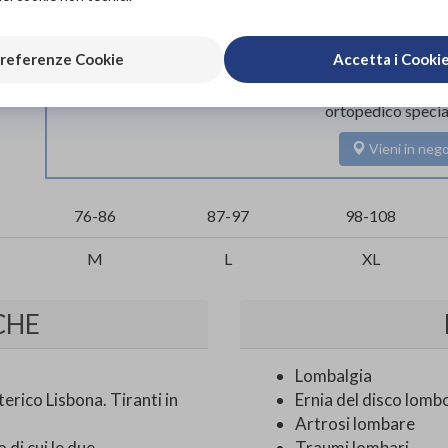
Scarica il 
referenze Cookie
Accetta i Cooki
L'acquisto in negozio è raccomandato per garantire i
ortopedico specia
Vieni in nego
76-86
87-97
98-108
M
L
XL
CHE
Lombalgia
rico Lisbona. Tiranti in
Ernia del disco lomb
Artrosi lombare
i cui le due
Traumi lombari