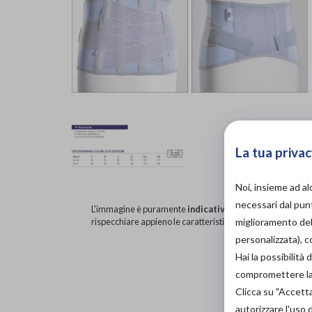
La tua privac
Noi, insieme ad a
necessari dal punt
L'immagine è puramente
indicativa
e potrebbe non
miglioramento dell
rispecchiare appieno le caratteristiche del prodotto.
personalizzata), 
Hai la possibilit
compromettere la d
Clicca su "Accett
autorizzare l'uso 