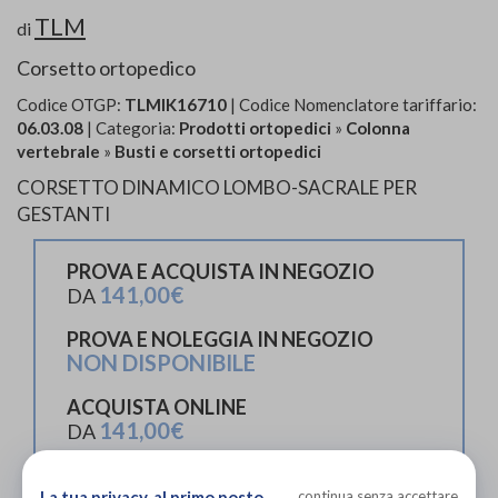
TLM
di
Corsetto ortopedico
Codice OTGP:
TLMIK16710
| Codice Nomenclatore tariffario:
06.03.08
| Categoria:
Prodotti ortopedici
»
Colonna
vertebrale
»
Busti e corsetti ortopedici
CORSETTO DINAMICO LOMBO-SACRALE PER
GESTANTI
PROVA E ACQUISTA IN NEGOZIO
141,00€
DA
PROVA E NOLEGGIA IN NEGOZIO
NON DISPONIBILE
ACQUISTA ONLINE
141,00€
DA
La tua privacy, al primo posto
continua senza accettare