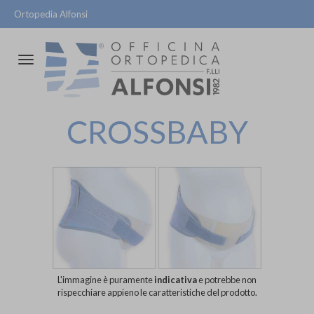
Ortopedia Alfonsi
Attiva/disattiva
la
navigazione
CROSSBABY
L'immagine è puramente
indicativa
e potrebbe non
rispecchiare appieno le caratteristiche del prodotto.