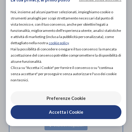
Noi, insieme ad alcuni partner selezionati, impieghiamo cookie o
strumenti analoghi per scopi strettamente necessari dal punto di
vista tecnico e, con il tuo consenso, anche per obiettivi legati a
funzionalità, miglioramento dell'esperienza utente, analisi statistiche
e attività di marketing (inclusa la pubblicità personalizzata), come
dettagliato nella nostra
cookie policy
.
Organizza prova in negozio
Hai la possibilità di concedere o negare il tuo consenso: la mancata
accettazione del consenso potrebbe compromettere la disponibilità di
alcune funzionalità.
Scarica il coupon
Clicca su "Accetta i Cookie" per fornire il consenso o su "continua
senza accettare" per proseguire senza autorizzare l'uso dei cookie
non tecnici.
Aggiungi al carrello
Preferenze Cookie
L'acquisto in negozio è raccomandato per garantire il
corretto supporto da parte di un tecnico ortopedico
Accetta i Cookie
specializzato.
Vieni in negozio!