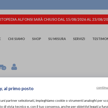
TOPEDIA ALFONSI SARÀ CHIUSO DAL 15/08/2026 AL 23/08/2
E
CHI SIAMO
SHOP
SU MISURA
SERVIZI
TESTIMO
0
CRISTAL GRIGIO
continu
y, al primo posto
lcuni partner selezionati, impieghiamo cookie o strumenti analoghi per s
Podartis
di
o di vista tecnico e, con il tuo consenso, anche per obiettivi legati a funz