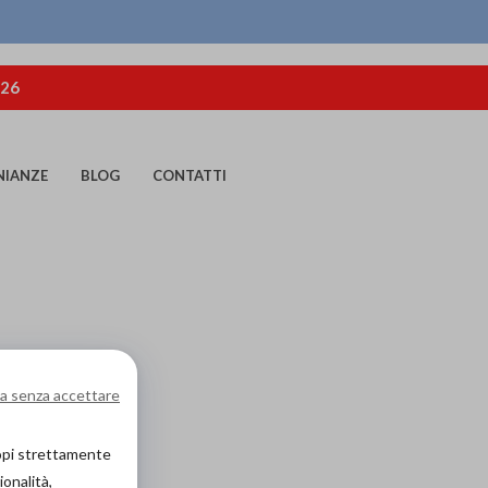
026
NIANZE
BLOG
CONTATTI
a senza accettare
copi strettamente
ionalità,