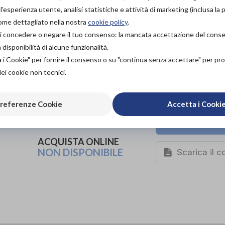
Scarpe ortopediche
'esperienza utente, analisi statistiche e attività di marketing (inclusa la 
come dettagliato nella nostra
cookie policy
.
Codice OTGP:
PODXL19316
| Riferimento produttore:
SR603
à di concedere o negare il tuo consenso: la mancata accettazione del con
Categoria:
Calzature ortopediche e plantari
»
Scarpe ortop
isponibilità di alcune funzionalità.
a i Cookie" per fornire il consenso o su "continua senza accettare" per p
PROVA E ACQUISTA IN
NEGOZIO
dei cookie non tecnici.
165,00€
DA
PROVA E NOLEGGIA IN
referenze Cookie
Accetta i Cooki
NEGOZIO
NON DISPONIBILE
Organizza pr
ACQUISTA ONLINE
NON DISPONIBILE
Scarica il 