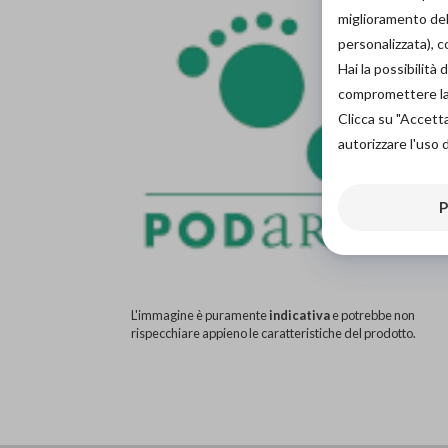
miglioramento dell
personalizzata), 
Hai la possibilit
compromettere la d
Clicca su "Accett
autorizzare l'uso 
P
L'immagine è puramente
indicativa
e potrebbe non
rispecchiare appieno le caratteristiche del prodotto.