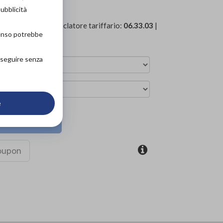
pubblicità
688
| Codice Nomenclatore tariffario:
06.33.03
|
senso potrebbe
ediche
»
Per donna
roseguire senza
e
ova in negozio
coupon