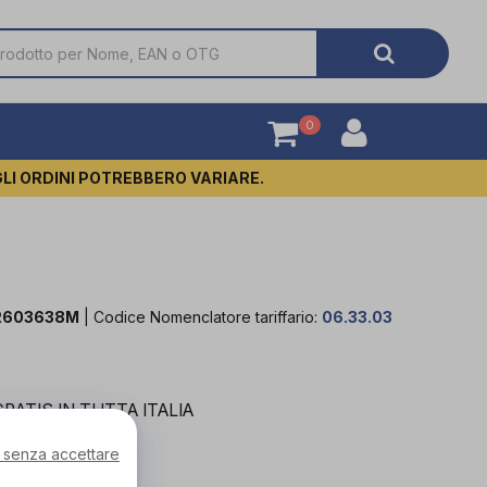
0
GLI ORDINI POTREBBERO VARIARE.
R603638M
|
Codice Nomenclatore tariffario:
06.33.03
RATIS IN TUTTA ITALIA
 senza accettare