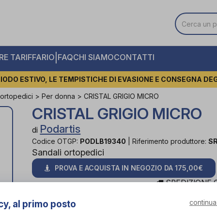
|
E TARIFFARIO
FAQ
CHI SIAMO
CONTATTI
IODO ESTIVO, LE TEMPISTICHE DI EVASIONE E CONSEGNA DE
 ortopedici
>
Per donna
>
CRISTAL GRIGIO MICRO
CRISTAL GRIGIO MICRO
Podartis
di
Codice OTGP:
PODLB19340
|
Riferimento produttore:
S
Sandali ortopedici
PROVA E ACQUISTA IN NEGOZIO DA
175,00€
SPEDIZIONE G
continua
cy, al primo posto