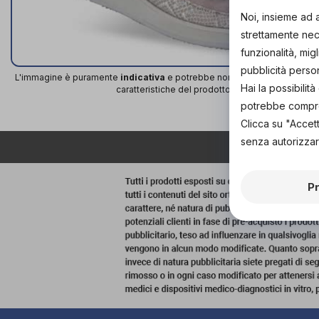
Noi, insieme ad 
strettamente nece
funzionalità, mig
pubblicità perso
L'immagine è puramente
indicativa
e potrebbe non rispecchiare appien
Hai la possibili
caratteristiche del prodotto.
potrebbe comprom
Clicca su "Accet
senza autorizzar
P