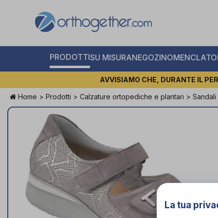
PRODOTTI
SU MISURA
NEGOZI
NOMENCLATOR
AVVISIAMO CHE, DURANTE IL PER
Home
>
Prodotti
>
Calzature ortopediche e plantari
>
Sandali
La tua priva