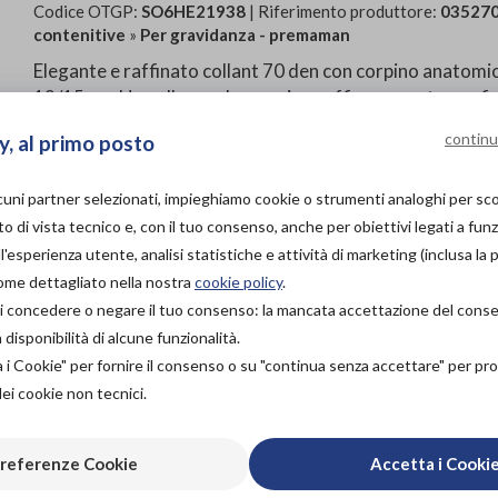
Codice OTGP:
SO6HE21938
| Riferimento produttore:
03527
contenitive
»
Per gravidanza - premaman
Elegante e raffinato collant 70 den con corpino anatomi
12/15 mmHg sulla gamba previene efficacemente gonfiori a
anatomico offre un ottimo sostegno alla pancia in crescita
continu
y, al primo posto
abbraccia confortevolmente. Sollievo e benessere ai pied
morbido plantare antistress. Con trattamento antimicro
lcuni partner selezionati, impieghiamo cookie o strumenti analoghi per s
Non ci sono controindicazioni conosciute relative all’util
o di vista tecnico e, con il tuo consenso, anche per obiettivi legati a funz
istruzioni per l’uso. Non utilizzare in caso di ipersensibili
'esperienza utente, analisi statistiche e attività di marketing (inclusa la 
come dettagliato nella nostra
cookie policy
.
PROVA E ACQUISTA IN
à di concedere o negare il tuo consenso: la mancata accettazione del con
NEGOZIO
isponibilità di alcune funzionalità.
34,90€
DA
a i Cookie" per fornire il consenso o su "continua senza accettare" per p
PROVA E NOLEGGIA IN
dei cookie non tecnici.
NEGOZIO
NON DISPONIBILE
referenze Cookie
Accetta i Cooki
ACQUISTA ONLINE
Organizza pr