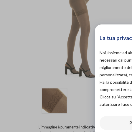
La tua privac
Noi, insieme ad a
necessari dal punt
miglioramento dell
personalizzata), 
Hai la possibilit
compromettere la d
Clicca su "Accett
autorizzare l'uso 
P
L'immagine è puramente
indicativa
e potrebbe non