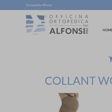
Ortopedia Alfonsi
HOM
COLLANT W