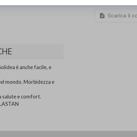
34,90€
DA
Scarica il 
CHE
lidea è anche facile, e
del mondo. Morbidezza e
ta salute e comfort.
ELASTAN