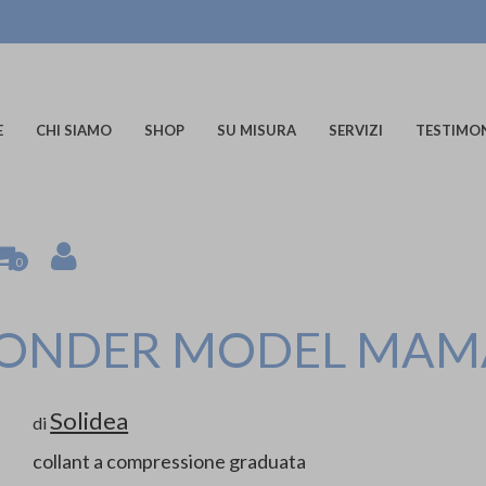
E
CHI SIAMO
SHOP
SU MISURA
SERVIZI
TESTIMO
0
ONDER MODEL MAMA
Solidea
di
collant a compressione graduata