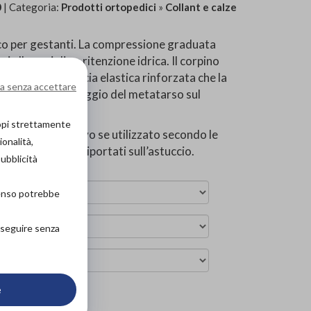
0
| Categoria:
Prodotti ortopedici
»
Collant e calze
co per gestanti. La compressione graduata
lle caviglie e ritenzione idrica. Il corpino
 grazie alla fascia elastica rinforzata che la
a senza accettare
i, grazie all’appoggio del metatarso sul
bico.
copi strettamente
izzo del dispositivo se utilizzato secondo le
ionalità,
tà ai componenti riportati sull’astuccio.
pubblicità
senso potrebbe
roseguire senza
e
ova in negozio