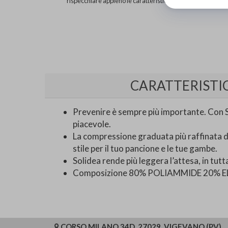
rispecchiare appieno le caratteristiche del prodotto.
CARATTERISTI
Prevenire è sempre più importante. Con So
piacevole.
La compressione graduata più raffinata 
stile per il tuo pancione e le tue gambe.
Solidea rende più leggera l’attesa, in tut
Composizione 80% POLIAMMIDE 20% 
CORSO MILANO 34D, 27029, VIGEVANO (PV)