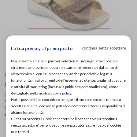
La tua privacy, al primo posto
continua senza accettare
L'immagine è puramente
indicativa
e potrebbe non
rispecchiare appieno le caratteristiche del prodotto.
Noi, insieme ad alcuni partner selezionati, impieghiamo cookie o
strumenti analoghi per scopi strettamente necessari dal punto di
Ecosanit
di
vista tecnico e, con il tuo consenso, anche per obiettivi legati a
funzionalità, miglioramento dell'esperienza utente, analisi statistiche
Ciabatte Ortopediche Donna
e attività di marketing (inclusa la pubblicità personalizzata), come
dettagliato nella nostra
cookie policy
.
Codice OTGP:
ECOVZ16642
| Riferimento produttore:
Hai la possibilità di concedere o negare il tuo consenso: la mancata
113B86 1179 68
| Codice Nomenclatore tariffario:
06.33.03
|
accettazione del consenso potrebbe compromettere la disponibilità di
Categoria:
Calzature ortopediche e plantari
»
Ciabatte
alcune funzionalità.
ortopediche
»
Per donna
Clicca su "Accetta i Cookie" per fornire il consenso o su "continua
senza accettare" per proseguire senza autorizzare l'uso dei cookie
PROVA E ACQUISTA IN NEGOZIO
non tecnici.
98,00€
DA