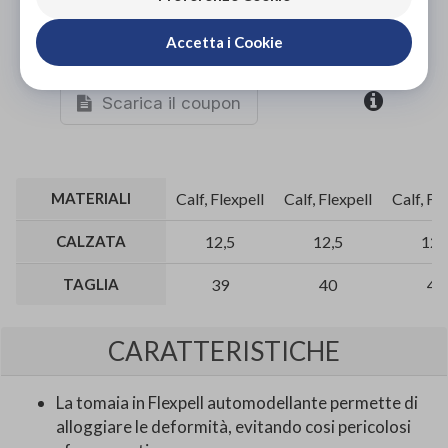
Accetta i Cookie
Organizza prova in negozio
Scarica il coupon
MATERIALI
Calf, Flexpell
Calf, Flexpell
Calf, Fl
CALZATA
12,5
12,5
12,
TAGLIA
39
40
41
CARATTERISTICHE
La tomaia in Flexpell automodellante permette di
alloggiare le deformità, evitando cosi pericolosi