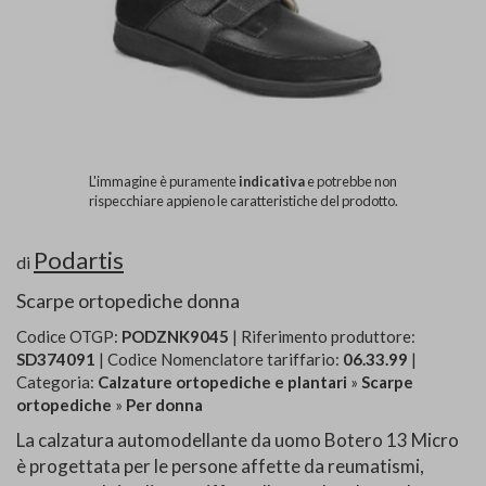
L'immagine è puramente
indicativa
e potrebbe non
rispecchiare appieno le caratteristiche del prodotto.
Podartis
di
Scarpe ortopediche donna
Codice OTGP:
PODZNK9045
| Riferimento produttore:
SD374091
| Codice Nomenclatore tariffario:
06.33.99
|
Categoria:
Calzature ortopediche e plantari
»
Scarpe
ortopediche
»
Per donna
La calzatura automodellante da uomo Botero 13 Micro
è progettata per le persone affette da reumatismi,