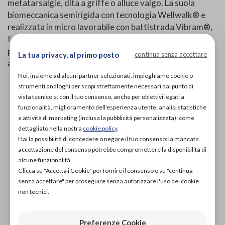
metatarsalgie, dita a griffe o alluce valgo. La suola
biomeccanica semirigida con tecnologia Wellwalk® e
realizzata in micro lavorabile con battistrada Vibram®,
facilita il rotolamento del passo e ripartisce i picchi di
pressione. Il doppio velcro permette un'apertura
La tua privacy, al primo posto
continua senza accettare
avanzata e facilita la calzata.
Noi, insieme ad alcuni partner selezionati, impieghiamo cookie o
strumenti analoghi per scopi strettamente necessari dal punto di
PROVA E ACQUISTA IN NEGOZIO
vista tecnico e, con il tuo consenso, anche per obiettivi legati a
230,00€
DA
funzionalità, miglioramento dell'esperienza utente, analisi statistiche
e attività di marketing (inclusa la pubblicità personalizzata), come
PROVA E NOLEGGIA IN NEGOZIO
NON DISPONIBILE
dettagliato nella nostra
cookie policy
.
Hai la possibilità di concedere o negare il tuo consenso: la mancata
ACQUISTA ONLINE
accettazione del consenso potrebbe compromettere la disponibilità di
NON DISPONIBILE
alcune funzionalità.
Clicca su "Accetta i Cookie" per fornire il consenso o su "continua
senza accettare" per proseguire senza autorizzare l'uso dei cookie
non tecnici.
Preferenze Cookie