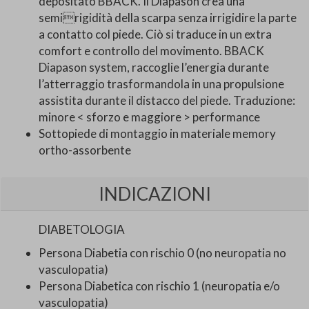
depositato BBACK. Il Diapason crea una
semirigidità della scarpa senza irrigidire la parte
a contatto col piede. Ciò si traduce in un extra
comfort e controllo del movimento. BBACK
Diapason system, raccoglie l’energia durante
l’atterraggio trasformandola in una propulsione
assistita durante il distacco del piede. Traduzione:
minore < sforzo e maggiore > performance
Sottopiede di montaggio in materiale memory
ortho-assorbente
INDICAZIONI
DIABETOLOGIA
Persona Diabetia con rischio 0 (no neuropatia no
vasculopatia)
Persona Diabetica con rischio 1 (neuropatia e/o
vasculopatia)