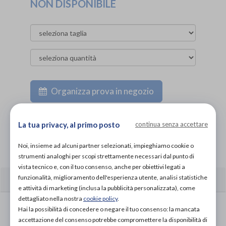
NON DISPONIBILE
Organizza prova in negozio
Scarica il coupon
La tua privacy, al primo posto
continua senza accettare
Noi, insieme ad alcuni partner selezionati, impieghiamo cookie o
strumenti analoghi per scopi strettamente necessari dal punto di
vista tecnico e, con il tuo consenso, anche per obiettivi legati a
CARATTERISTICHE
funzionalità, miglioramento dell'esperienza utente, analisi statistiche
e attività di marketing (inclusa la pubblicità personalizzata), come
dettagliato nella nostra
cookie policy
.
Fodera con assenza di cuciture su punti critici
Hai la possibilità di concedere o negare il tuo consenso: la mancata
accettazione del consenso potrebbe compromettere la disponibilità di
Linguetta extra imbottita