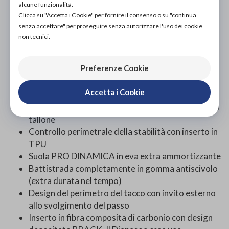
alcune funzionalità.
Girocaviglia extra imbottito
Clicca su "Accetta i Cookie" per fornire il consenso o su "continua
Tomaia semi elastica traspirante in materiale
senza accettare" per proseguire senza autorizzare l'uso dei cookie
tessuto a tripla tramatura (esclusiva BBACK) con
non tecnici.
elementi di design termosaldati. La tomaia è
trattata con trattamento water repellent.
Preferenze Cookie
Chiusura con elastico a cursore e gancio di
ancoraggio
Accetta i Cookie
Contrafforte semirigido bilaterale
Shank esterno semirigido per la stabilizzazione del
tallone
Controllo perimetrale della stabilità con inserto in
TPU
Suola PRO DINAMICA in eva extra ammortizzante
Battistrada completamente in gomma antiscivolo
(extra durata nel tempo)
Design del perimetro del tacco con invito esterno
allo svolgimento del passo
Inserto in fibra composita di carbonio con design