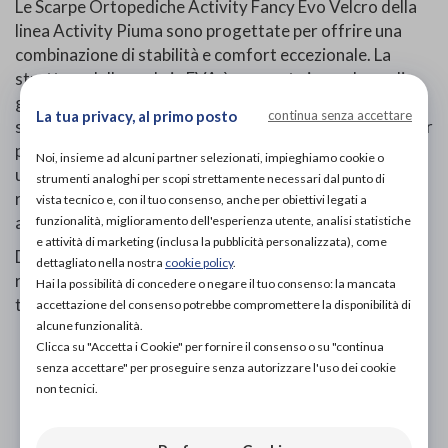
Le Scarpe Ortopediche Activity Fancy Evo Velcro della
linea Activity Piuma sono progettate per offrire una
combinazione di stabilità e comfort eccezionale. La
struttura della suola in EVA è annegata in una base di
gomma antiscivolo e antiusura, garantendo una presa
La tua privacy, al primo posto
continua senza accettare
sicura su diverse superfici. Queste scarpe sono ideali per
pazienti con piede pronato e per chiunque necessiti di
Noi, insieme ad alcuni partner selezionati, impieghiamo cookie o
una calzatura leggera e protettiva. La tomaia è
strumenti analoghi per scopi strettamente necessari dal punto di
realizzata in scamosciato e nylon supersoft,
vista tecnico e, con il tuo consenso, anche per obiettivi legati a
assicurando morbidezza e resistenza.
funzionalità, miglioramento dell'esperienza utente, analisi statistiche
e attività di marketing (inclusa la pubblicità personalizzata), come
Disponibili nelle taglie dal 34 al 42, queste scarpe
dettagliato nella nostra
cookie policy
.
rappresentano una scelta eccellente per il benessere dei
Hai la possibilità di concedere o negare il tuo consenso: la mancata
tuoi piedi.
accettazione del consenso potrebbe compromettere la disponibilità di
alcune funzionalità.
Clicca su "Accetta i Cookie" per fornire il consenso o su "continua
senza accettare" per proseguire senza autorizzare l'uso dei cookie
PROVA E ACQUISTA IN NEGOZIO
non tecnici.
215,00€
DA