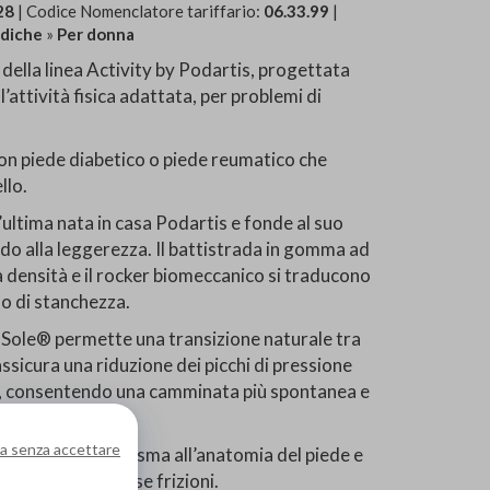
28
| Codice Nomenclatore tariffario:
06.33.99
|
ediche
»
Per donna
a linea Activity by Podartis, progettata
attività fisica adattata, per problemi di
 con piede diabetico o piede reumatico che
llo.
ltima nata in casa Podartis e fonde al suo
rdo alla leggerezza. Il battistrada in gomma ad
ta densità e il rocker biomeccanico si traducono
so di stanchezza.
Sole® permette una transizione naturale tra
ssicura una riduzione dei picchi di pressione
ioni, consentendo una camminata più spontanea e
a senza accettare
fregamento si plasma all’anatomia del piede e
mpedendo dolorose frizioni.