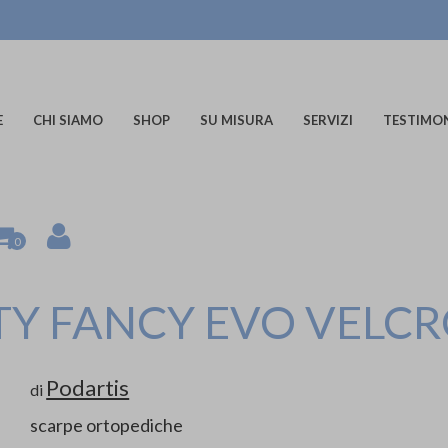
E
CHI SIAMO
SHOP
SU MISURA
SERVIZI
TESTIMO
0
TY FANCY EVO VELC
Podartis
di
scarpe ortopediche