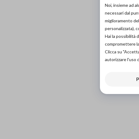
Noi, insieme ad a
necessari dal punt
miglioramento dell
personalizzata), 
Hai la possibilit
compromettere la d
Clicca su "Accett
autorizzare l'uso 
P