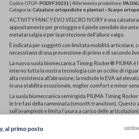
Codice OTGP:
PODYF20231
| Riferimento produttore:
PA206
Categoria:
Calzature ortopediche e plantari
»
Scarpe ortop
ACTIVITY FANCY EVO VELCRO IVORY è una calzatura dell
appositamente per proteggere il piede sensibile durante l’
metatarsalgia e per la protezione dell’alluce valgo.
È indicata per soggetti con limitata mobilità articolare,
necessitano di una prevenzione di primo e di secondo live
La nuova suola biomeccanica Timing Rocker® PIUMA è l’u
interno tutta la nostra tecnologia con un occhio di rigua
alta resistenza all’abrasione, la midsole in EVA ad eleva
in una stabilità eccezionale, miglior comfort e minor sen
La suola biomeccanica semirigida PIUMA Timing Rocker 
le tre fasi della camminata (smooth transition). Questo a
sull’avampiede e limita l’usura a carico delle articolaz
diminuendo la sensazione di fatica.
continu
y, al primo posto
La tomaia automodellante e senza cuciture nei punti di s
delle sue eventuali deformità, garantendo comodità e i