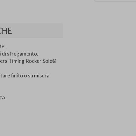
CHE
te.
i di sfregamento.
gera Timing Rocker Sole®
tare finito o su misura.
ta.