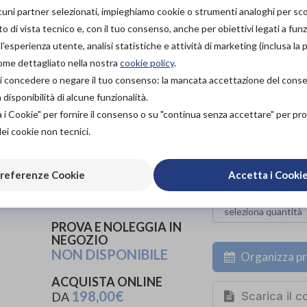
lcuni partner selezionati, impieghiamo cookie o strumenti analoghi per s
Il volume maggiorato della calzatura consente di alloggiar
o di vista tecnico e, con il tuo consenso, anche per obiettivi legati a funz
(anche spessi).
'esperienza utente, analisi statistiche e attività di marketing (inclusa la 
La pratica chiusura con doppio velcro agevola e facilita l
come dettagliato nella nostra
cookie policy
.
soprattutto per pazienti con problematiche neuromotori
à di concedere o negare il tuo consenso: la mancata accettazione del con
ACTIVITY FANCY EVO VELCRO IVORY, testata clinicam
isponibilità di alcune funzionalità.
un’attività fisica protetta.
a i Cookie" per fornire il consenso o su "continua senza accettare" per p
dei cookie non tecnici.
PROVA E ACQUISTA IN
referenze Cookie
Accetta i Cooki
NEGOZIO
198,00€
DA
PROVA E NOLEGGIA IN
NEGOZIO
NON DISPONIBILE
Organizza pr
ACQUISTA ONLINE
198,00€
Scarica il 
DA