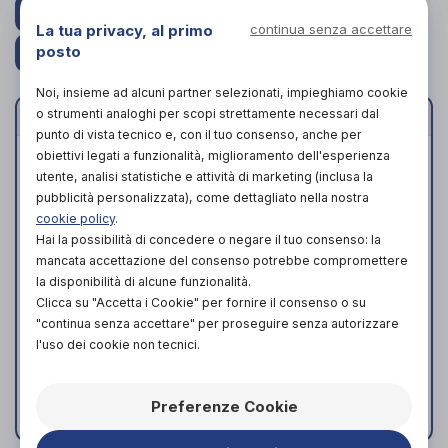
PROVA E ACQUISTA IN NEGOZIO DA
165,00€
La tua privacy, al primo
continua senza accettare
posto
ACQUISTA ONLINE DA
99,00€
SPEDIZIONE GRATIS IN TUTTA ITALIA
Noi, insieme ad alcuni partner selezionati, impieghiamo cookie
Caratteristiche
o strumenti analoghi per scopi strettamente necessari dal
punto di vista tecnico e, con il tuo consenso, anche per
obiettivi legati a funzionalità, miglioramento dell'esperienza
Altezza tacco 130 mm
utente, analisi statistiche e attività di marketing (inclusa la
Plantare in eva removibile
pubblicità personalizzata), come dettagliato nella nostra
Punto di rotolamento anticipato
cookie policy
.
Contrafforte stabilizzante e imbottito
Hai la possibilità di concedere o negare il tuo consenso: la
Tomaia in pelle morbida con fodera
mancata accettazione del consenso potrebbe compromettere
protettiva
la disponibilità di alcune funzionalità.
Clicca su "Accetta i Cookie" per fornire il consenso o su
Fondo SPRING SYSTEM® per performance
"continua senza accettare" per proseguire senza autorizzare
propulsive
l'uso dei cookie non tecnici.
Intersuola con biogelly system shock
absorbing
Suola biomeccanica semirigida ROCKER®
Preferenze Cookie