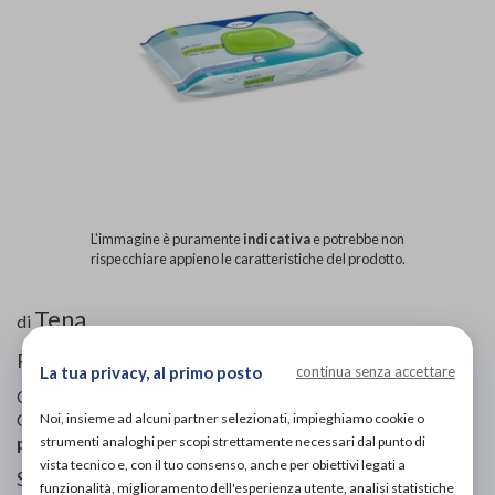
L'immagine è puramente
indicativa
e potrebbe non
rispecchiare appieno le caratteristiche del prodotto.
Tena
di
PRODOTTI PER IGIENE PERSONALE
La tua privacy, al primo posto
continua senza accettare
Codice OTGP:
TE7RY19865
| Riferimento produttore:
9766
|
Noi, insieme ad alcuni partner selezionati, impieghiamo cookie o
Categoria:
Salute e benessere
»
Cura del corpo
»
Prodotti
strumenti analoghi per scopi strettamente necessari dal punto di
per igiene personale
vista tecnico e, con il tuo consenso, anche per obiettivi legati a
Salviette umidificate, realizzate al 100% in viscosa, per
funzionalità, miglioramento dell'esperienza utente, analisi statistiche