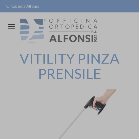
Ortopedia Alfonsi
Attiva/disattiva
la
navigazione
VITILITY PINZA
PRENSILE