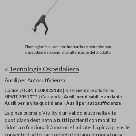
L'immagine è puramente
indicativa
e potrebbe non
rispecchiare appieno le caratteristiche del prodotto.
Tecnologia Ospedaliera
di
Ausili per Autosufficienza
Codice OTGP:
TE0RR23183
| Riferimento produttore:
HPVIT70510***
| Categoria:
Ausili per disabili e anziani
»
Ausili per la vita quotidiana
»
Ausili per autosufficienza
La pinza prensile Vitility è un valido aiuto nella vita
quotidiana destinato a tutti i pazienti con mobilità
ridotta o funzionalità motorie limitate. La pinza prensile
consente di afferrare oggetti lontani con poca forza,