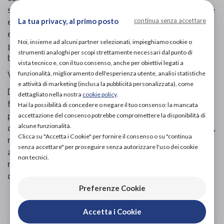
senza piegarsi o allungarsi. E’ semplicissima da utilizzare
La tua privacy, al primo posto
continua senza accettare
ed è adatta alla presa di oggetti leggeri come ad
esempio un mazzo di chiavi, un telecomando o un
Noi, insieme ad alcuni partner selezionati, impieghiamo cookie o
giornale: premendo la maniglia, l’uncino si chiude
strumenti analoghi per scopi strettamente necessari dal punto di
bloccando e afferrando l’oggetto.
vista tecnico e, con il tuo consenso, anche per obiettivi legati a
funzionalità, miglioramento dell'esperienza utente, analisi statistiche
Vitility rende la tua vita più semplice!
e attività di marketing (inclusa la pubblicità personalizzata), come
Da sempre gli ausili per anziani e disabili di Vitility si
dettagliato nella nostra
cookie policy
.
fanno riconoscere per essere innovativi, sono
Hai la possibilità di concedere o negare il tuo consenso: la mancata
progettati per abbattere le barriere alzate dai limiti e
accettazione del consenso potrebbe compromettere la disponibilità di
alcune funzionalità.
dall’età. L’azienda è in costante ricerca al miglioramento,
Clicca su "Accetta i Cookie" per fornire il consenso o su "continua
rendendo tutti i loro ausili diversi da quelli proposti da
senza accettare" per proseguire senza autorizzare l'uso dei cookie
altre aziende. Ci piace pensare in un’ottica positiva,
non tecnici.
rendendo la vità più facile e bella indipendentemente
dalla disabilità.
Preferenze Cookie
PROVA E ACQUISTA IN NEGOZIO
27,50€
Accetta i Cookie
DA