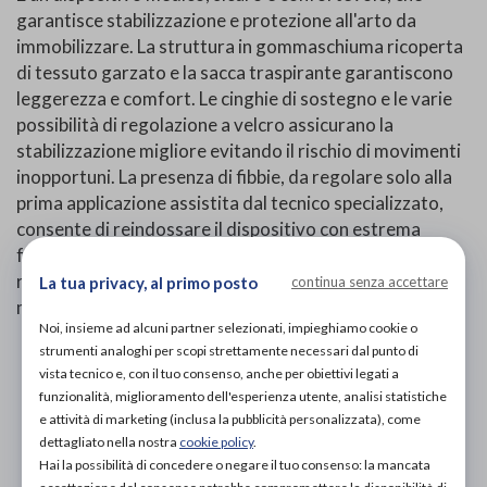
garantisce stabilizzazione e protezione all'arto da
immobilizzare. La struttura in gommaschiuma ricoperta
di tessuto garzato e la sacca traspirante garantiscono
leggerezza e comfort. Le cinghie di sostegno e le varie
possibilità di regolazione a velcro assicurano la
stabilizzazione migliore evitando il rischio di movimenti
inopportuni. La presenza di fibbie, da regolare solo alla
prima applicazione assistita dal tecnico specializzato,
consente di reindossare il dispositivo con estrema
facilità. Il cuscino è completato da una pallina
riabilitativa, ideale per mantenere in esercizio la
La tua privacy, al primo posto
continua senza accettare
muscolatura della mano e dell'avambraccio.
Noi, insieme ad alcuni partner selezionati, impieghiamo cookie o
strumenti analoghi per scopi strettamente necessari dal punto di
PROVA E ACQUISTA IN NEGOZIO
vista tecnico e, con il tuo consenso, anche per obiettivi legati a
113,00€
DA
funzionalità, miglioramento dell'esperienza utente, analisi statistiche
e attività di marketing (inclusa la pubblicità personalizzata), come
PROVA E NOLEGGIA IN NEGOZIO
dettagliato nella nostra
cookie policy
.
NON DISPONIBILE
Hai la possibilità di concedere o negare il tuo consenso: la mancata