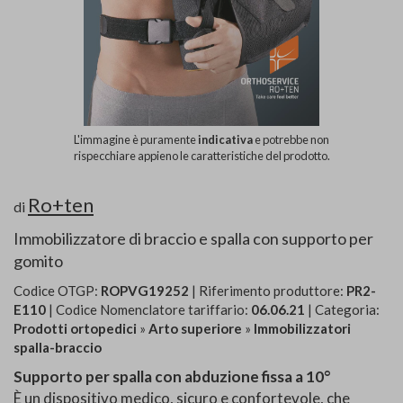
L'immagine è puramente
indicativa
e potrebbe non
rispecchiare appieno le caratteristiche del prodotto.
Ro+ten
di
Immobilizzatore di braccio e spalla con supporto per
gomito
Codice OTGP:
ROPVG19252
| Riferimento produttore:
PR2-
E110
| Codice Nomenclatore tariffario:
06.06.21
| Categoria:
Prodotti ortopedici
»
Arto superiore
»
Immobilizzatori
spalla-braccio
Supporto per spalla con abduzione fissa a 10°
È un dispositivo medico, sicuro e confortevole, che