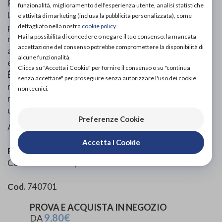
Protezione sottile che si adatta all'anatomia del corpo.
funzionalità, miglioramento dell'esperienza utente, analisi statistiche
La doppia barriera contro le perdite offre elevata
e attività di marketing (inclusa la pubblicità personalizzata), come
protezione. La rapidità nell'assorbire i liquidi ed un
dettagliato nella nostra
cookie policy
.
Hai la possibilità di concedere o negare il tuo consenso: la mancata
nucleo con elevato potere assorbente offrono un
accettazione del consenso potrebbe compromettere la disponibilità di
asciutto duraturo. La protezione per incontinenza può
alcune funzionalità.
essere sfilata con facilità come quando viene indossata.
Clicca su "Accetta i Cookie" per fornire il consenso o su "continua
È sufficiente strappare le cuciture laterali per aprire e
senza accettare" per proseguire senza autorizzare l'uso dei cookie
rimuovere la mutandina. Il sistema Odour Neutralizer
non tecnici.
riduce la formazione di odori ammoniacali per offrire
una sensazione di freschezza.
Preferenze Cookie
Adatto a fianchi da 100 a 135 cm.
Accetta i Cookie
Formato
Confezione da 50 pezzi.
Cod.
740701
PROVA E ACQUISTA IN NEGOZIO
9,80€
DA