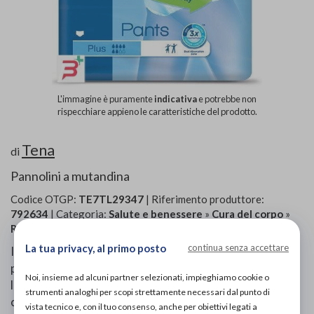
L'immagine è puramente
indicativa
e potrebbe non
rispecchiare appieno le caratteristiche del prodotto.
Tena
di
Pannolini a mutandina
Codice OTGP:
TE7TL29347
| Riferimento produttore:
792634
| Categoria:
Salute e benessere
»
Cura del corpo
»
Rimedi incontinenza
La tua privacy, al primo posto
continua senza accettare
Il sistema ConfioFit offre alla persona cara una
protezione dalla forma anatomica sottile e con un alto
Noi, insieme ad alcuni partner selezionati, impieghiamo cookie o
livello di comfort e discrezione. Grazie all'elevata
strumenti analoghi per scopi strettamente necessari dal punto di
capacità traspirante, favorisce il benessere della cute.
vista tecnico e, con il tuo consenso, anche per obiettivi legati a