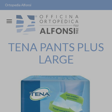
Ortopedia Alfonsi
Attiva/disattiva
la
navigazione
TENA PANTS PLUS
LARGE