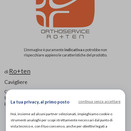
L'immagine è puramente
indicativa
e potrebbe non
rispecchiare appieno le caratteristiche del prodotto.
Ro+ten
di
Cavigliere
Codice OTGP:
ROPZW19386
| Codice Nomenclatore
tariffario:
06.99
| Categoria:
Prodotti ortopedici
»
Arto
La tua privacy, al primo posto
continua senza accettare
inferiore
»
Cavigliere
Noi, insieme ad alcuni partner selezionati, impieghiamo cookie o
PROVA E ACQUISTA IN NEGOZIO
strumenti analoghi per scopi strettamente necessari dal punto di
36,00€
DA
vista tecnico e, con il tuo consenso, anche per obiettivi legati a