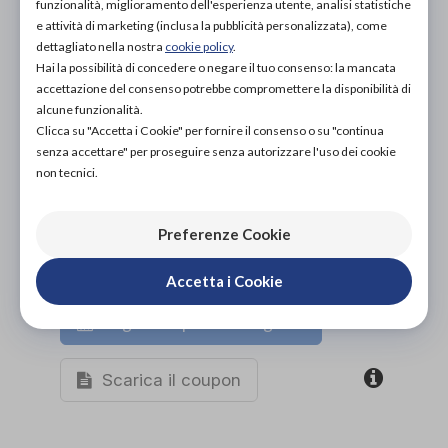
funzionalità, miglioramento dell'esperienza utente, analisi statistiche
PROVA E NOLEGGIA IN NEGOZIO
e attività di marketing (inclusa la pubblicità personalizzata), come
NON DISPONIBILE
dettagliato nella nostra
cookie policy
.
Hai la possibilità di concedere o negare il tuo consenso: la mancata
ACQUISTA ONLINE
accettazione del consenso potrebbe compromettere la disponibilità di
NON DISPONIBILE
alcune funzionalità.
Clicca su "Accetta i Cookie" per fornire il consenso o su "continua
senza accettare" per proseguire senza autorizzare l'uso dei cookie
non tecnici.
Preferenze Cookie
Accetta i Cookie
Organizza prova in negozio
Scarica il coupon