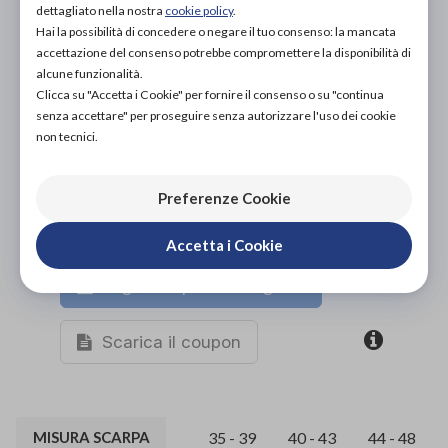
dettagliato nella nostra
cookie policy
.
PROVA E NOLEGGIA IN NEGOZIO
Hai la possibilità di concedere o negare il tuo consenso: la mancata
NON DISPONIBILE
accettazione del consenso potrebbe compromettere la disponibilità di
alcune funzionalità.
ACQUISTA ONLINE
Clicca su "Accetta i Cookie" per fornire il consenso o su "continua
NON DISPONIBILE
senza accettare" per proseguire senza autorizzare l'uso dei cookie
non tecnici.
Preferenze Cookie
Accetta i Cookie
Organizza prova in negozio
Scarica il coupon
MISURA SCARPA
35 - 39
40 - 43
44 - 48