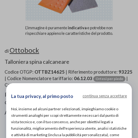
L'immagine è puramente
indicativa
e potrebbe non
rispecchiare appieno le caratteristiche del prodotto.
Ottobock
di
Talloniera spina calcaneare
Codice OTGP:
OTTBZ14625
| Riferimento produttore:
93225
| Codice Nomenclatore tariffario:
06.12.03
|
Ortesi per piede
Categoria:
Calzature ortopediche e plantari
»
Talloniere
Riducono e alleviano la pressione nelle aree interessate
La tua privacy, al primo posto
continua senza accettare
da fasciti plantari e nello sperone del tallone.
Noi, insieme ad alcuni partner selezionati, impieghiamo cookie o
Assorbimento della pressione.
strumenti analoghi per scopi strettamente necessari dal punto di
vista tecnico e, con il tuo consenso, anche per obiettivi legati a
PROVA E ACQUISTA IN NEGOZIO
funzionalità, miglioramento dell'esperienza utente, analisi statistiche
27,80€
DA
e attività di marketing (inclusa la pubblicità personalizzata), come