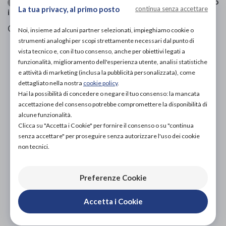
| Categoria:
Prodotti ortopedici
»
Arto
Ortesi per caviglia-piede
La tua privacy, al primo posto
continua senza accettare
inferiore
»
Cavigliere
Cavigliera elastica .
Noi, insieme ad alcuni partner selezionati, impieghiamo cookie o
strumenti analoghi per scopi strettamente necessari dal punto di
vista tecnico e, con il tuo consenso, anche per obiettivi legati a
PROVA E ACQUISTA IN NEGOZIO
funzionalità, miglioramento dell'esperienza utente, analisi statistiche
39,00€
DA
e attività di marketing (inclusa la pubblicità personalizzata), come
dettagliato nella nostra
cookie policy
.
PROVA E NOLEGGIA IN NEGOZIO
Hai la possibilità di concedere o negare il tuo consenso: la mancata
NON DISPONIBILE
accettazione del consenso potrebbe compromettere la disponibilità di
ACQUISTA ONLINE
alcune funzionalità.
NON DISPONIBILE
Clicca su "Accetta i Cookie" per fornire il consenso o su "continua
senza accettare" per proseguire senza autorizzare l'uso dei cookie
non tecnici.
Preferenze Cookie
Accetta i Cookie
Organizza prova in negozio