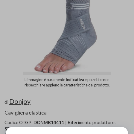
L'immagine è puramente
indicativa
e potrebbe non
rispecchiare appieno le caratteristiche del prodotto.
Donjoy
di
Cavigliera elastica
Codice OTGP:
DONMB14411
| Riferimento produttore:
S385B-x
| Codice Nomenclatore tariffario:
06.12.06