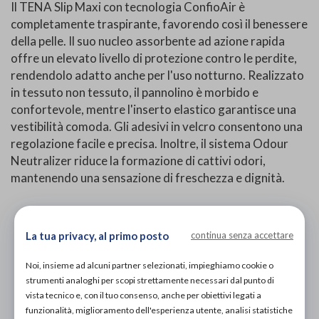
Il TENA Slip Maxi con tecnologia ConfioAir è
completamente traspirante, favorendo così il benessere
della pelle. Il suo nucleo assorbente ad azione rapida
offre un elevato livello di protezione contro le perdite,
rendendolo adatto anche per l'uso notturno. Realizzato
in tessuto non tessuto, il pannolino è morbido e
confortevole, mentre l'inserto elastico garantisce una
vestibilità comoda. Gli adesivi in velcro consentono una
regolazione facile e precisa. Inoltre, il sistema Odour
Neutralizer riduce la formazione di cattivi odori,
mantenendo una sensazione di freschezza e dignità.
PROVA E ACQUISTA IN NEGOZIO
10,70€
DA
La tua privacy, al primo posto
continua senza accettare
PROVA E NOLEGGIA IN NEGOZIO
Noi, insieme ad alcuni partner selezionati, impieghiamo cookie o
NON DISPONIBILE
strumenti analoghi per scopi strettamente necessari dal punto di
vista tecnico e, con il tuo consenso, anche per obiettivi legati a
ACQUISTA ONLINE
funzionalità, miglioramento dell'esperienza utente, analisi statistiche
NON DISPONIBILE