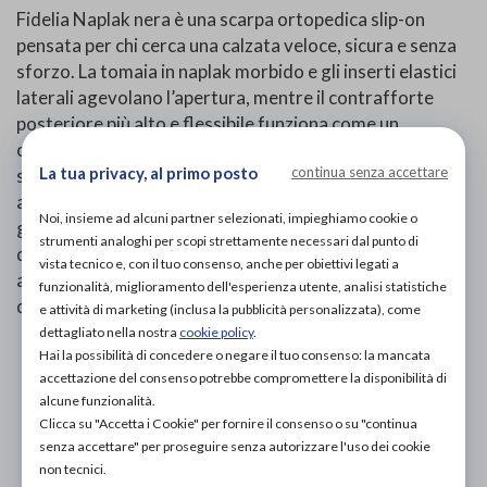
Fidelia Naplak nera è una scarpa ortopedica slip-on
pensata per chi cerca una calzata veloce, sicura e senza
sforzo. La tomaia in naplak morbido e gli inserti elastici
laterali agevolano l’apertura, mentre il contrafforte
posteriore più alto e flessibile funziona come un
calzascarpe integrato: infili il piede senza piegarti e
La tua privacy, al primo posto
continua senza accettare
senza tirare. La punta ampia e la pianta comoda
accolgono piedi sensibili o leggermente gonfi a fine
Noi, insieme ad alcuni partner selezionati, impieghiamo cookie o
giornata. Il plantare anatomico estraibile consente l’uso
strumenti analoghi per scopi strettamente necessari dal punto di
di plantari su misura; la suola leggera, antiscivolo e
vista tecnico e, con il tuo consenso, anche per obiettivi legati a
ammortizzata garantisce stabilità e comfort per l’uso
funzionalità, miglioramento dell'esperienza utente, analisi statistiche
quotidiano, a casa, al lavoro e in viaggio.
e attività di marketing (inclusa la pubblicità personalizzata), come
dettagliato nella nostra
cookie policy
.
Hai la possibilità di concedere o negare il tuo consenso: la mancata
PROVA E ACQUISTA IN NEGOZIO
accettazione del consenso potrebbe compromettere la disponibilità di
142,00€
DA
alcune funzionalità.
Clicca su "Accetta i Cookie" per fornire il consenso o su "continua
PROVA E NOLEGGIA IN NEGOZIO
senza accettare" per proseguire senza autorizzare l'uso dei cookie
NON DISPONIBILE
non tecnici.