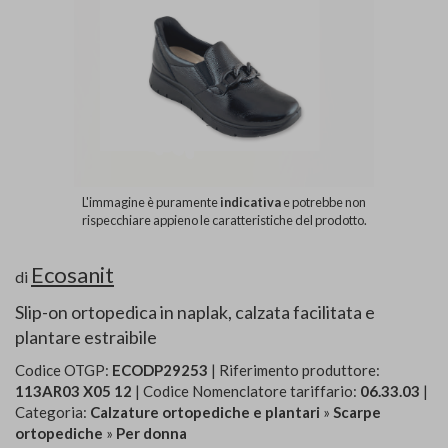
L'immagine è puramente
indicativa
e potrebbe non
rispecchiare appieno le caratteristiche del prodotto.
Ecosanit
di
Slip-on ortopedica in naplak, calzata facilitata e
plantare estraibile
Codice OTGP:
ECODP29253
| Riferimento produttore:
113AR03 X05 12
| Codice Nomenclatore tariffario:
06.33.03
|
Categoria:
Calzature ortopediche e plantari
»
Scarpe
ortopediche
»
Per donna