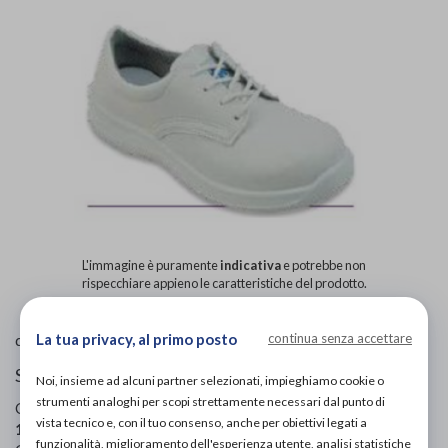
L'immagine è puramente
indicativa
e potrebbe non
rispecchiare appieno le caratteristiche del prodotto.
Ecosanit
La tua privacy, al primo posto
continua senza accettare
di
Scarpe ortopediche uomo
Noi, insieme ad alcuni partner selezionati, impieghiamo cookie o
strumenti analoghi per scopi strettamente necessari dal punto di
Codice OTGP:
ECOLW10175
| Riferimento produttore:
vista tecnico e, con il tuo consenso, anche per obiettivi legati a
173021 01 00
| Codice Nomenclatore tariffario:
06.33.03
|
funzionalità, miglioramento dell'esperienza utente, analisi statistiche