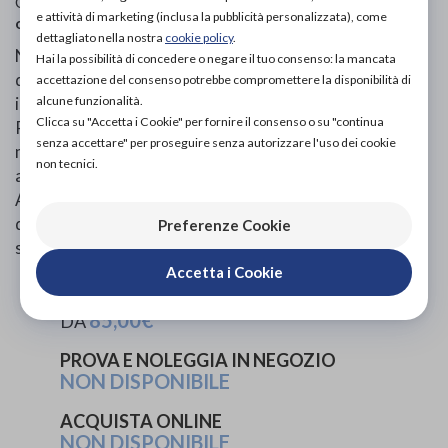
Categoria:
Calzature ortopediche e plantari
»
Scarpe
e attività di marketing (inclusa la pubblicità personalizzata), come
ortopediche
»
Per uomo
dettagliato nella nostra
cookie policy
.
Norma di riferimento : en iso 20345:2012 S3: Presenza
Hai la possibilità di concedere o negare il tuo consenso: la mancata
di puntale antinfortunistico, tomaia in microfibra
accettazione del consenso potrebbe compromettere la disponibilità di
alcune funzionalità.
idrorepellente e lamina intersuola antiperforazione. S2:
Clicca su "Accetta i Cookie" per fornire il consenso o su "continua
Presenza di puntale antinfortunistico, tomaia in
senza accettare" per proseguire senza autorizzare l'uso dei cookie
microfibra idrorepellente SB: Presenza di puntale
non tecnici.
antinfortunistico A: Proprietà antistatiche E:
Assorbimento di energia zona tallone FO: Resistenza
della suola agli idrocarburi SRC: Resistenza allo
Preferenze Cookie
scivolamento della suola
Accetta i Cookie
PROVA E ACQUISTA IN NEGOZIO
85,00€
DA
PROVA E NOLEGGIA IN NEGOZIO
NON DISPONIBILE
ACQUISTA ONLINE
NON DISPONIBILE