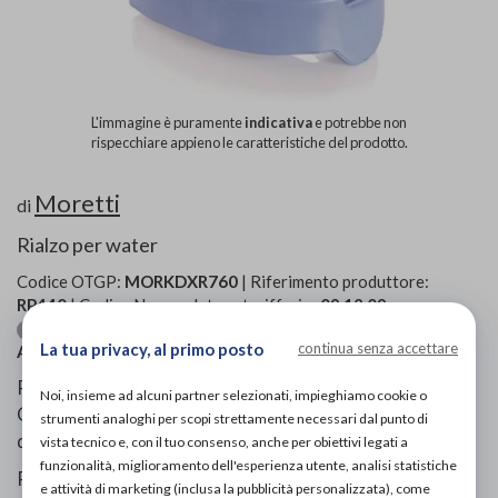
L'immagine è puramente
indicativa
e potrebbe non
rispecchiare appieno le caratteristiche del prodotto.
Moretti
di
Rialzo per water
Codice OTGP:
MORKDXR760
| Riferimento produttore:
RP440
| Codice Nomenclatore tariffario:
09.12.09
| Categoria:
Ausili per disabili e anziani
»
Sedili copriwater
La tua privacy, al primo posto
continua senza accettare
Ausili per il bagno
»
Wc e suoi ausili
Rialzo “Duo” doppia funzione utilizzabile su bidet e WC.
Noi, insieme ad alcuni partner selezionati, impieghiamo cookie o
Grazie alla sua forma si installa facilmente su ogni tipo
strumenti analoghi per scopi strettamente necessari dal punto di
di water e bidet "senza l’utilizzo di fermi".
vista tecnico e, con il tuo consenso, anche per obiettivi legati a
funzionalità, miglioramento dell'esperienza utente, analisi statistiche
Realizzato in E.V.A (materiale plastico, iniettato ed
e attività di marketing (inclusa la pubblicità personalizzata), come