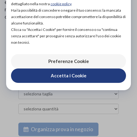
espanso, reticolato a cellula chiusa) che lo rende
dettagliato nella nostra
cookie policy
.
morbido al contatto, resistente al deterioramento, ad
Hai la possibilità di concedere o negare il tuo consenso: la mancata
oli e solventi.
accettazione del consenso potrebbe compromettere la disponibilità di
alcune funzionalità.
Clicca su "Accetta i Cookie" per fornire il consenso o su "continua
PROVA E ACQUISTA IN NEGOZIO
senza accettare" per proseguire senza autorizzare l'uso dei cookie
120,00€
DA
non tecnici.
PROVA E NOLEGGIA IN NEGOZIO
NON DISPONIBILE
Preferenze Cookie
ACQUISTA ONLINE
NON DISPONIBILE
Accetta i Cookie
Organizza prova in negozio