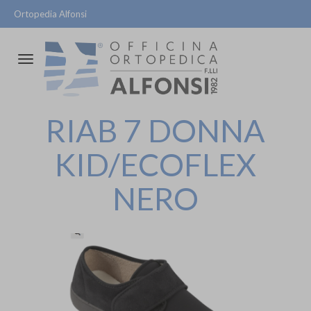
Ortopedia Alfonsi
Attiva/disattiva
la
navigazione
RIAB 7 DONNA
KID/ECOFLEX
NERO