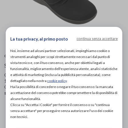
L'immagine è puramente
indicativa
e potrebbe non
La tua privacy, al primo posto
continua senza accettare
rispecchiare appieno le caratteristiche del prodotto.
Noi, insieme ad alcuni partner selezionati, impieghiamo cookie o
Ecosanit
di
strumenti analoghi per scopi strettamente necessari dal punto di
vista tecnico e, con il tuo consenso, anche per obiettivi legati a
Scarpe post operatorie
funzionalità, miglioramento dell'esperienza utente, analisi statistiche
Codice OTGP:
ECOZU19982
| Riferimento produttore:
e attività di marketing (inclusa la pubblicità personalizzata), come
142413 1705 12
| Codice Nomenclatore tariffario:
06.33.03
|
dettagliato nella nostra
cookie policy
.
Categoria:
Calzature ortopediche e plantari
»
Calzature e
Hai la possibilità di concedere o negare il tuo consenso: la mancata
scarpe post operatorie
accettazione del consenso potrebbe compromettere la disponibilità di
alcune funzionalità.
Clicca su "Accetta i Cookie" per fornire il consenso o su "continua
PROVA E ACQUISTA IN NEGOZIO
senza accettare" per proseguire senza autorizzare l'uso dei cookie
58,00€
DA
non tecnici.
PROVA E NOLEGGIA IN NEGOZIO