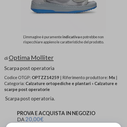
L'immagine è puramente
indicativa
e potrebbe non
rispecchiare appieno le caratteristiche del prodotto.
Optima Molliter
di
Scarpa post operatoria
Codice OTGP:
OPTZZ14259
| Riferimento produttore:
Mx
|
Categoria:
Calzature ortopediche e plantari
»
Calzature e
scarpe post operatorie
Scarpa post operatoria.
PROVA E ACQUISTA IN NEGOZIO
20,00€
DA