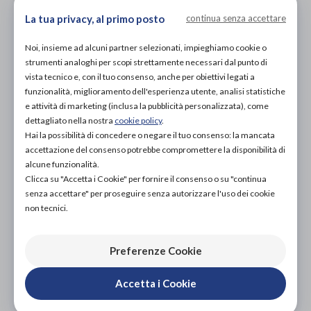
PROVA E NOLEGGIA IN NEGOZIO
La tua privacy, al primo posto
continua senza accettare
NON DISPONIBILE
Noi, insieme ad alcuni partner selezionati, impieghiamo cookie o
ACQUISTA ONLINE
strumenti analoghi per scopi strettamente necessari dal punto di
20,00€
DA
vista tecnico e, con il tuo consenso, anche per obiettivi legati a
funzionalità, miglioramento dell'esperienza utente, analisi statistiche
e attività di marketing (inclusa la pubblicità personalizzata), come
dettagliato nella nostra
cookie policy
.
Hai la possibilità di concedere o negare il tuo consenso: la mancata
accettazione del consenso potrebbe compromettere la disponibilità di
alcune funzionalità.
Clicca su "Accetta i Cookie" per fornire il consenso o su "continua
Organizza prova in negozio
senza accettare" per proseguire senza autorizzare l'uso dei cookie
non tecnici.
Scarica il coupon
Preferenze Cookie
Aggiungi al carrello
Accetta i Cookie