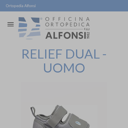
Ortopedia Alfonsi
Attiva/disattiva
la
navigazione
RELIEF DUAL -
UOMO