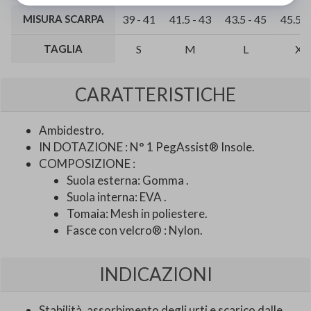
MISURA SCARPA
39 - 41
41.5 - 43
43.5 - 45
45.5 -
TAGLIA
S
M
L
XL
CARATTERISTICHE
Ambidestro.
IN DOTAZIONE : N° 1 PegAssist® Insole.
COMPOSIZIONE :
Suola esterna: Gomma .
Suola interna: EVA .
Tomaia: Mesh in poliestere.
Fasce con velcro® : Nylon.
INDICAZIONI
Stabilità, assorbimento degli urti e scarico dalle