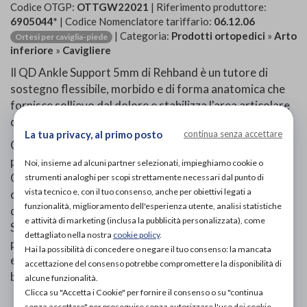
Codice OTGP:
OTTGW22021
| Riferimento produttore:
6905044*
| Codice Nomenclatore tariffario:
06.12.06
| Categoria:
Prodotti ortopedici
»
Arto
Ortesi per caviglia-piede
inferiore
»
Cavigliere
Il QD Ankle Support 5mm di Rehband è un tutore di
sostegno flessibile, morbido e di forma anatomica che
fornisce sollievo dal dolore e stabilizza l'area articolare
della caviglia.
La tua privacy, al primo posto
continua senza accettare
Questo tutore è stato progettato per proteggere il
piede da future lesioni e migliorare il recupero.
Noi, insieme ad alcuni partner selezionati, impieghiamo cookie o
Questo tutore fornisce un'eccellente compressione e
strumenti analoghi per scopi strettamente necessari dal punto di
vista tecnico e, con il tuo consenso, anche per obiettivi legati a
calore che migliora la circolazione e riduce la rigidità
funzionalità, miglioramento dell'esperienza utente, analisi statistiche
dell'articolazione.
e attività di marketing (inclusa la pubblicità personalizzata), come
Se il comfort è qualcosa che cercate, notate che questo
dettagliato nella nostra
cookie policy
.
prodotto è dotato di una chiusura regolabile con gancio
Hai la possibilità di concedere o negare il tuo consenso: la mancata
e anello, che permette all'utente di regolare la fascia in
accettazione del consenso potrebbe compromettere la disponibilità di
base alla sua individuale vestibilità.
alcune funzionalità.
Clicca su "Accetta i Cookie" per fornire il consenso o su "continua
senza accettare" per proseguire senza autorizzare l'uso dei cookie