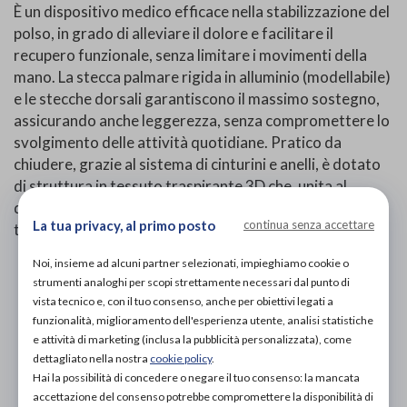
È un dispositivo medico efficace nella stabilizzazione del
polso, in grado di alleviare il dolore e facilitare il
recupero funzionale, senza limitare i movimenti della
mano. La stecca palmare rigida in alluminio (modellabile)
e le stecche dorsali garantiscono il massimo sostegno,
assicurando anche leggerezza, senza compromettere lo
svolgimento delle attività quotidiane. Pratico da
chiudere, grazie al sistema di cinturini e anelli, è dotato
di struttura in tessuto traspirante 3D che, unita al
design anatomico, fornisce comfort e buona
La tua privacy, al primo posto
continua senza accettare
tollerabilità.
Noi, insieme ad alcuni partner selezionati, impieghiamo cookie o
PROVA E ACQUISTA IN NEGOZIO
strumenti analoghi per scopi strettamente necessari dal punto di
38,00€
DA
vista tecnico e, con il tuo consenso, anche per obiettivi legati a
funzionalità, miglioramento dell'esperienza utente, analisi statistiche
PROVA E NOLEGGIA IN NEGOZIO
e attività di marketing (inclusa la pubblicità personalizzata), come
NON DISPONIBILE
dettagliato nella nostra
cookie policy
.
Hai la possibilità di concedere o negare il tuo consenso: la mancata
ACQUISTA ONLINE
accettazione del consenso potrebbe compromettere la disponibilità di
NON DISPONIBILE