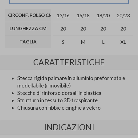
CIRCONF. POLSO CM
13/16
16/18
18/20
20/23
LUNGHEZZA CM
20
20
20
20
TAGLIA
S
M
L
XL
CARATTERISTICHE
Stecca rigida palmare in alluminio preformata e
modellabile (rimovibile)
Stecche di rinforzo dorsali in plastica
Struttura in tessuto 3D traspirante
Chiusura con fibbie e cinghie a velcro
INDICAZIONI