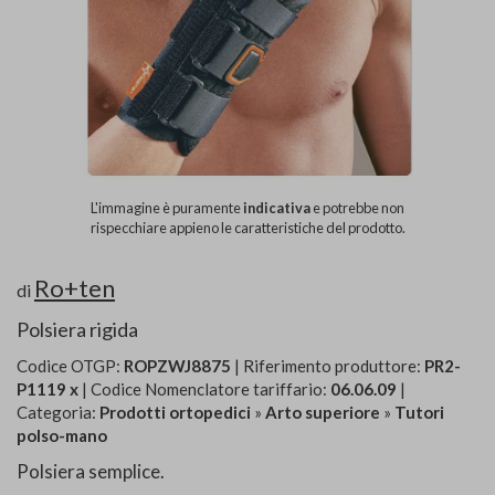
L'immagine è puramente
indicativa
e potrebbe non
rispecchiare appieno le caratteristiche del prodotto.
Ro+ten
di
Polsiera rigida
Codice OTGP:
ROPZWJ8875
| Riferimento produttore:
PR2-
P1119 x
| Codice Nomenclatore tariffario:
06.06.09
|
Categoria:
Prodotti ortopedici
»
Arto superiore
»
Tutori
polso-mano
Polsiera semplice.