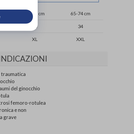
57-65 cm
65-74 cm
e
34
34
XL
XXL
INDICAZIONI
t traumatica
nocchio
traumi del ginocchio
otula
trosi femoro-rotulea
ronica e non
ea grave