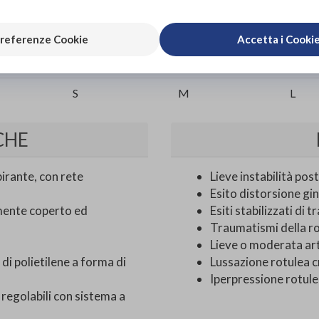
37-45 cm
45-51 cm
51-57 cm
referenze Cookie
Accetta i Cooki
34
34
34
S
M
L
CHE
rante, con rete
Lieve instabilità pos
Esito distorsione gi
mente coperto ed
Esiti stabilizzati di 
Traumatismi della r
Lieve o moderata ar
 polietilene a forma di
Lussazione rotulea c
Iperpressione rotul
egolabili con sistema a