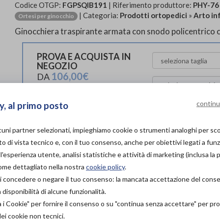
Codice OTGP:
FGPSQIB191
| Riferimento produttore:
PHY-76
| Categoria:
Prodotti ortopedici
»
Arto in
Ortesi per ginocchio
Ginocchiera traspirante armata con snodo policentrico c
PROVA E ACQUISTA IN
NEGOZIO
106,00€
DA
PROVA E NOLEGGIA IN
continu
y, al primo posto
NEGOZIO
NON DISPONIBILE
Organizza pr
lcuni partner selezionati, impieghiamo cookie o strumenti analoghi per s
ACQUISTA ONLINE
o di vista tecnico e, con il tuo consenso, anche per obiettivi legati a funz
106,00€
Scarica il 
DA
'esperienza utente, analisi statistiche e attività di marketing (inclusa la 
come dettagliato nella nostra
cookie policy
.
à di concedere o negare il tuo consenso: la mancata accettazione del con
L'acquisto in negozio è raccomandato per garantire i
ortopedico specia
isponibilità di alcune funzionalità.
a i Cookie" per fornire il consenso o su "continua senza accettare" per p
Vieni in nego
dei cookie non tecnici.