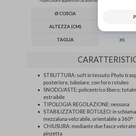
rispecchiare appieno le caratteristiche del prodotto.
Ø COSCIA
31-37 cm
P
ALTEZZA (CM)
34
TAGLIA
XS
CARATTERISTI
STRUTTURA: soft in tessuto Phylo traspi
posteriore, tubolare, con foro rotuleo
SNODO/ASTE: policentrico libero; total
estraibile
TIPOLOGIA REGOLAZIONE: nessuna
STABILIZZATORE ROTULEO: in schiuma di
mezzaluna velcrabile, orientabile a 360°
CHIUSURA: mediante due fasce velcrate r
pinzetta