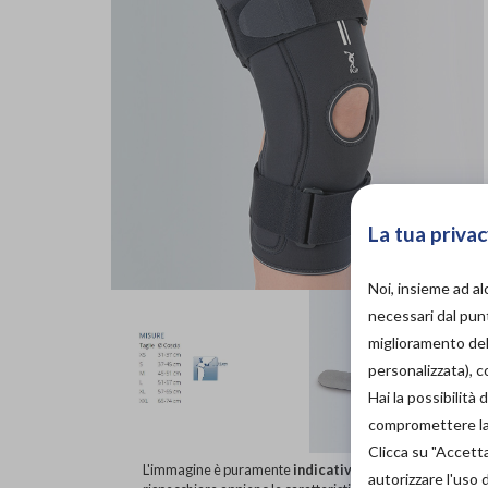
La tua privac
Noi, insieme ad a
necessari dal punt
miglioramento dell
personalizzata), 
Hai la possibilit
compromettere la d
Clicca su "Accett
L'immagine è puramente
indicativa
e potrebbe non
autorizzare l'uso 