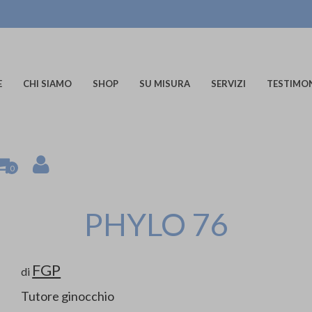
E
CHI SIAMO
SHOP
SU MISURA
SERVIZI
TESTIMO
0
PHYLO 76
FGP
di
Tutore ginocchio