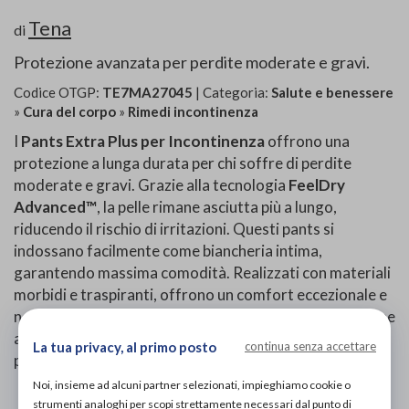
Tena
di
Protezione avanzata per perdite moderate e gravi.
Codice OTGP:
TE7MA27045
| Categoria:
Salute e benessere
»
Cura del corpo
»
Rimedi incontinenza
I
Pants Extra Plus per Incontinenza
offrono una
protezione a lunga durata per chi soffre di perdite
moderate e gravi. Grazie alla tecnologia
FeelDry
Advanced™
, la pelle rimane asciutta più a lungo,
riducendo il rischio di irritazioni. Questi pants si
indossano facilmente come biancheria intima,
garantendo massima comodità. Realizzati con materiali
morbidi e traspiranti, offrono un comfort eccezionale e
neutralizzano rapidamente gli odori. La tripla protezione
assicura asciutto, comfort e sicurezza contro le perdite,
La tua privacy, al primo posto
continua senza accettare
per una tranquillità totale durante l'uso quotidiano.
Noi, insieme ad alcuni partner selezionati, impieghiamo cookie o
strumenti analoghi per scopi strettamente necessari dal punto di
PROVA E ACQUISTA IN NEGOZIO