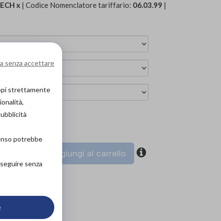
ECH x
| Codice Nomenclatore tariffario:
06.03.99
|
a senza accettare
copi strettamente
ionalità,
pubblicità
ova in negozio
senso potrebbe
coupon
Aggiungi al carrello
roseguire senza
e