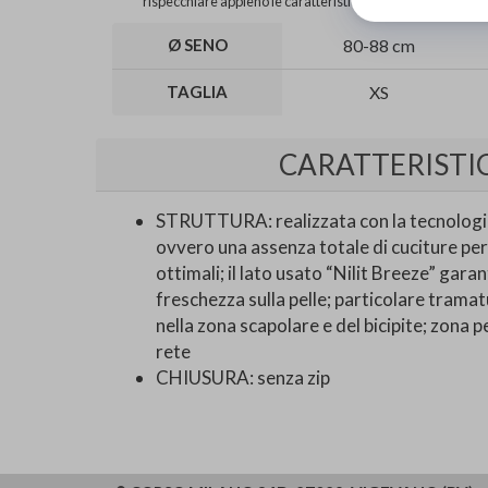
rispecchiare appieno le caratteristiche del prodotto.
Ø SENO
80-88 cm
TAGLIA
XS
CARATTERISTI
STRUTTURA: realizzata con la tecnologia
ovvero una assenza totale di cuciture per
ottimali; il lato usato “Nilit Breeze” gara
freschezza sulla pelle; particolare tramat
nella zona scapolare e del bicipite; zona 
rete
CHIUSURA: senza zip