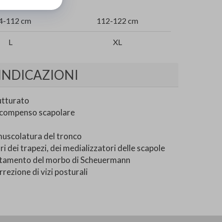
4-112 cm
112-122 cm
L
XL
INDICAZIONI
utturato
n compenso scapolare
muscolatura del tronco
 dei trapezi, dei medializzatori delle scapole
ttamento del morbo di Scheuermann
rezione di vizi posturali