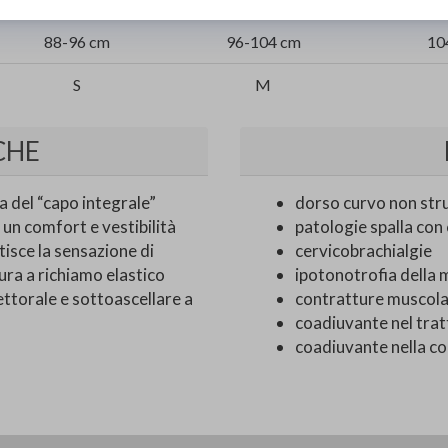
88-96 cm
96-104 cm
10
S
M
CHE
 del “capo integrale”
dorso curvo non str
 un comfort e vestibilità
patologie spalla co
ntisce la sensazione di
cervicobrachialgie
ura a richiamo elastico
ipotonotrofia della 
pettorale e sottoascellare a
contratture muscolari
coadiuvante nel tra
coadiuvante nella cor