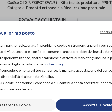
Codice OTGP:
FGPOTEW199
| Riferimento produttore:
PPS-T
Categoria:
Prodotti ortopedici
»
Rieducazione posturale
PROVA E ACQUISTA IN
NEGOZIO
194,00€
DA
continu
y, al primo posto
PROVA E NOLEGGIA IN
NEGOZIO
lcuni partner selezionati, impieghiamo cookie o strumenti analoghi per s
NON DISPONIBILE
o di vista tecnico e, con il tuo consenso, anche per obiettivi legati a funz
'esperienza utente, analisi statistiche e attività di marketing (inclusa la 
ACQUISTA ONLINE
Organizza pr
come dettagliato nella nostra
cookie policy
.
194,00€
DA
à di concedere o negare il tuo consenso: la mancata accettazione del con
isponibilità di alcune funzionalità.
Scarica il 
a i Cookie" per fornire il consenso o su "continua senza accettare" per p
dei cookie non tecnici.
referenze Cookie
Accetta i Cooki