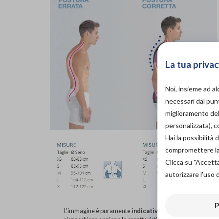
La tua privac
Noi, insieme ad a
necessari dal punt
miglioramento dell
personalizzata), 
Hai la possibilit
compromettere la d
Clicca su "Accett
autorizzare l'uso 
P
L'immagine è puramente
indicativa
e potrebbe non