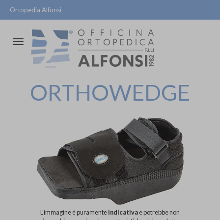
Ortopedia Alfonsi
Attiva/disattiva
la
navigazione
ORTHOWEDGE
L'immagine è puramente
indicativa
e potrebbe non