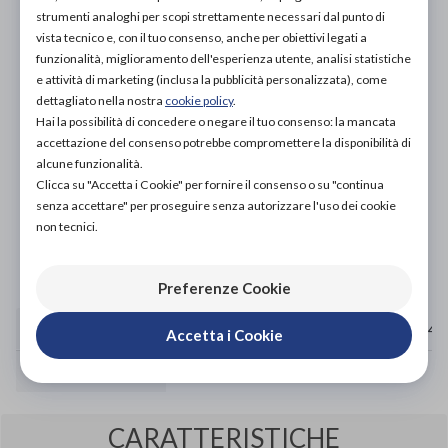
strumenti analoghi per scopi strettamente necessari dal punto di
vista tecnico e, con il tuo consenso, anche per obiettivi legati a
funzionalità, miglioramento dell'esperienza utente, analisi statistiche
e attività di marketing (inclusa la pubblicità personalizzata), come
dettagliato nella nostra
cookie policy
.
Organizza prova in negozio
Hai la possibilità di concedere o negare il tuo consenso: la mancata
accettazione del consenso potrebbe compromettere la disponibilità di
alcune funzionalità.
Scarica il coupon
Clicca su "Accetta i Cookie" per fornire il consenso o su "continua
senza accettare" per proseguire senza autorizzare l'uso dei cookie
non tecnici.
Aggiungi al carrello
Preferenze Cookie
MISURA SCARPA
33.5 - 37
37.5 - 39.5
40 - 41.5
42
Accetta i Cookie
TAGLIA
XS
S
M
CARATTERISTICHE