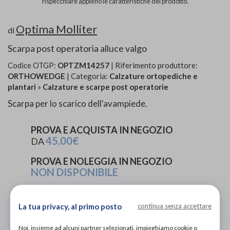
rispecchiare appieno le caratteristiche del prodotto.
Optima Molliter
di
Scarpa post operatoria alluce valgo
Codice OTGP:
OPTZM14257
| Riferimento produttore:
ORTHOWEDGE
| Categoria:
Calzature ortopediche e
plantari
»
Calzature e scarpe post operatorie
Scarpa per lo scarico dell'avampiede.
PROVA E ACQUISTA IN NEGOZIO
45,00€
DA
PROVA E NOLEGGIA IN NEGOZIO
NON DISPONIBILE
ACQUISTA ONLINE
45,00€
DA
La tua privacy, al primo posto
continua senza accettare
Noi, insieme ad alcuni partner selezionati, impieghiamo cookie o