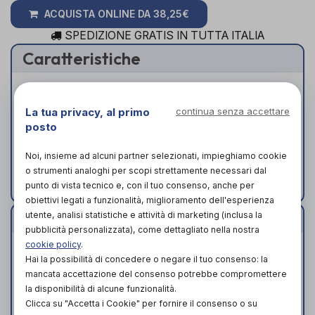
ACQUISTA ONLINE DA
38,25€
SPEDIZIONE GRATIS IN TUTTA ITALIA
Caratteristiche
Tessuto C6 Tex combinato e vellutino
elastico ad alta tenuta.
La tua privacy, al primo
continua senza accettare
Anima in alluminio in modo da garantire
posto
l’immobilizzazione necessaria al pollice.
Noi, insieme ad alcuni partner selezionati, impieghiamo cookie
Chiusura con un tirante in tessuto
o strumenti analoghi per scopi strettamente necessari dal
velcrabile.
punto di vista tecnico e, con il tuo consenso, anche per
obiettivi legati a funzionalità, miglioramento dell'esperienza
Indicazioni
utente, analisi statistiche e attività di marketing (inclusa la
pubblicità personalizzata), come dettagliato nella nostra
cookie policy
.
Tendiniti
Hai la possibilità di concedere o negare il tuo consenso: la
Tendinopatia di De Quervain
mancata accettazione del consenso potrebbe compromettere
Rizoartrosi
la disponibilità di alcune funzionalità.
Postumi di frattura di Bennet
Clicca su "Accetta i Cookie" per fornire il consenso o su