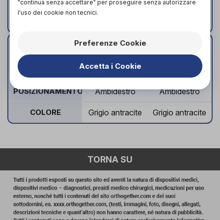
Lesione di Steiner
"continua senza accettare" per proseguire senza autorizzare
l'uso dei cookie non tecnici.
Post operatorio.
Preferenze Cookie
1
2
TAGLIA
Accetta i Cookie
CIRCONFERENZA POLSO (CM)
14/18
18/22
POSIZIONAMENTO
Ambidestro
Ambidestro
COLORE
Grigio antracite
Grigio antracite
TORNA SU