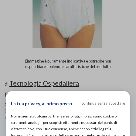
L'immagine è puramente
indicativa
e potrebbe non
rispecchiare appieno le caratteristiche del prodotto.
Tecnologia Ospedaliera
di
Rimedi incontinenza
La tua privacy, al primo posto
continua senza accettare
Codice OTGP:
TE0MS19265
| Riferimento produttore:
2302
|
Categoria:
Salute e benessere
»
Cura del corpo
»
Rimedi
Noi, insieme ad alcuni partner selezionati, impieghiamo cookie o
incontinenza
strumenti analoghi per scopi strettamente necessari dal punto di
vista tecnico e, con il tuo consenso, anche per obiettivi legati a
PROVA E ACQUISTA IN NEGOZIO
funzionalità, miglioramento dell'esperienza utente, analisi statistiche