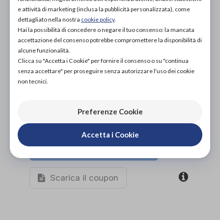
30,00€
DA
e attività di marketing (inclusa la pubblicità personalizzata), come
dettagliato nella nostra
cookie policy
.
PROVA E NOLEGGIA IN NEGOZIO
Hai la possibilità di concedere o negare il tuo consenso: la mancata
NON DISPONIBILE
accettazione del consenso potrebbe compromettere la disponibilità di
alcune funzionalità.
ACQUISTA ONLINE
Clicca su "Accetta i Cookie" per fornire il consenso o su "continua
NON DISPONIBILE
senza accettare" per proseguire senza autorizzare l'uso dei cookie
non tecnici.
Preferenze Cookie
Accetta i Cookie
Organizza prova in negozio
Scarica il coupon