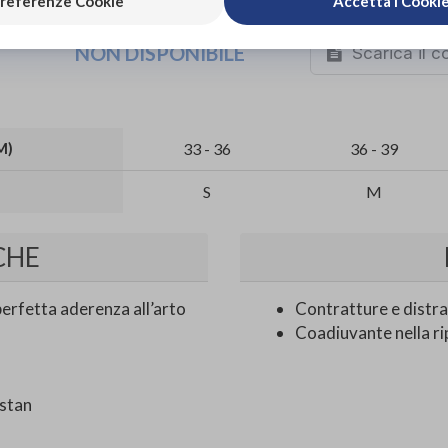
referenze Cookie
Accetta i Cooki
ACQUISTA ONLINE
NON DISPONIBILE
Scarica il 
M)
33 - 36
36 - 39
S
M
CHE
perfetta aderenza all’arto
Contratture e distra
Coadiuvante nella ri
stan