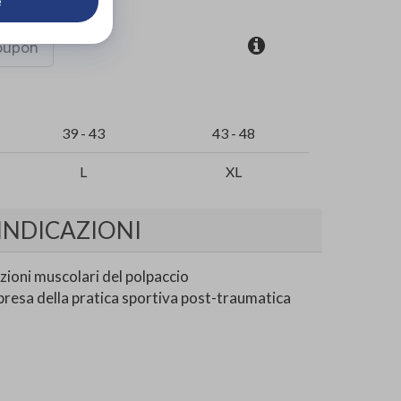
e
coupon
39 - 43
43 - 48
L
XL
INDICAZIONI
zioni muscolari del polpaccio
presa della pratica sportiva post-traumatica