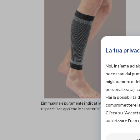
La tua privac
Noi, insieme ad a
necessari dal punt
miglioramento dell
personalizzata), 
Hai la possibilit
L'immagine è puramente
indicativa
e potrebbe non
compromettere la d
rispecchiare appieno le caratteristiche del prodotto.
Clicca su "Accett
autorizzare l'uso 