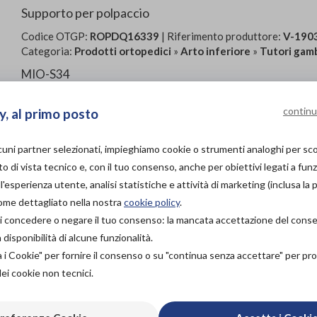
Supporto per polpaccio
Codice OTGP:
ROPDQ16339
| Riferimento produttore:
V-190
Categoria:
Prodotti ortopedici
»
Arto inferiore
»
Tutori gam
MIO-S34
Supporto per polpaccio
Codice prodot
to: V-190
34
continu
y, al primo posto
Applicazione: Infilare il tubolare con l’etichetta arancion
l’etichetta stessa risulti centrata.
lcuni partner selezionati, impieghiamo cookie o strumenti analoghi per s
o di vista tecnico e, con il tuo consenso, anche per obiettivi legati a funz
Istruzioni per il lavaggio: Lavaggio a mano fino a 30° co
'esperienza utente, analisi statistiche e attività di marketing (inclusa la 
fonti di calore.
come dettagliato nella nostra
cookie policy
.
à di concedere o negare il tuo consenso: la mancata accettazione del con
PROVA E ACQUISTA IN
isponibilità di alcune funzionalità.
NEGOZIO
26,50€
DA
a i Cookie" per fornire il consenso o su "continua senza accettare" per p
dei cookie non tecnici.
PROVA E NOLEGGIA IN
NEGOZIO
NON DISPONIBILE
Organizza pr