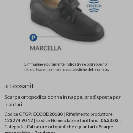
L'immagine è puramente
indicativa
e potrebbe non
rispecchiare appieno le caratteristiche del prodotto.
Ecosanit
di
Scarpa ortopedica donna in nappa, predisposta per
plantari.
Codice OTGP:
ECOOD20180
| Riferimento produttore:
123274 90 12
| Codice Nomenclatore tariffario:
06.33.03
|
Categoria:
Calzature ortopediche e plantari
»
Scarpe
ortopediche
»
Per donna