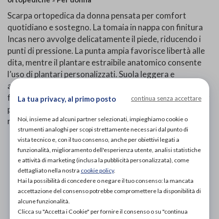
Scarpa ortopedica da donna pensata per comfort
quotidiano e sostegno. La tomaia in nappa con finitura
Incas nero avvolge delicatamente il piede, riducendo i
punti di pressione. La punta ampia favorisce libertà alle
dita, mentre il plantare estraibile anatomico consente
l’uso di plantari personalizzati. Suola leggera e
antiscivolo per una camminata stabile, collo imbottito e
fodera morbida per un contatto confortevole anche per
La tua privacy, al primo posto
continua senza accettare
piedi sensibili. Ideale per chi cerca uno stile sobrio senza
Noi, insieme ad alcuni partner selezionati, impieghiamo cookie o
rinunciare al benessere.
strumenti analoghi per scopi strettamente necessari dal punto di
vista tecnico e, con il tuo consenso, anche per obiettivi legati a
PROVA E ACQUISTA IN NEGOZIO
funzionalità, miglioramento dell'esperienza utente, analisi statistiche
148,00€
DA
e attività di marketing (inclusa la pubblicità personalizzata), come
dettagliato nella nostra
cookie policy
.
PROVA E NOLEGGIA IN NEGOZIO
Hai la possibilità di concedere o negare il tuo consenso: la mancata
NON DISPONIBILE
accettazione del consenso potrebbe compromettere la disponibilità di
alcune funzionalità.
ACQUISTA ONLINE
Clicca su "Accetta i Cookie" per fornire il consenso o su "continua
NON DISPONIBILE