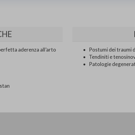
CHE
perfetta aderenza all’arto
Postumi dei traumi d
Tendiniti e tenosinov
Patologie degenerat
stan