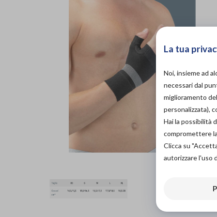
La tua privac
Noi, insieme ad a
necessari dal punt
miglioramento dell
personalizzata), 
Hai la possibilit
compromettere la d
Clicca su "Accett
autorizzare l'uso 
P