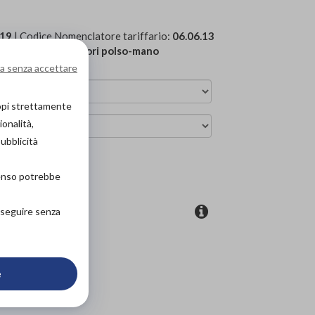
19
| Codice Nomenclatore tariffario:
06.06.13
to superiore
»
Tutori polso-mano
a senza accettare
copi strettamente
ionalità,
pubblicità
ova in negozio
senso potrebbe
roseguire senza
coupon
e