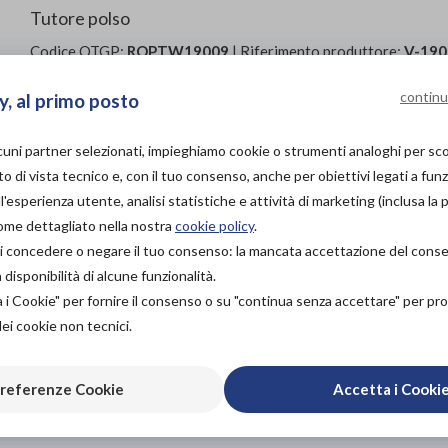
Tutore polso
Codice OTGP:
ROPTW19009
| Riferimento produttore:
V-190
| Categoria:
Prodotti ortopedici
»
Ar
Ortesi per polso mano dita
continu
y, al primo posto
PROVA E ACQUISTA IN
NEGOZIO
lcuni partner selezionati, impieghiamo cookie o strumenti analoghi per s
30,50€
DA
o di vista tecnico e, con il tuo consenso, anche per obiettivi legati a funz
PROVA E NOLEGGIA IN
'esperienza utente, analisi statistiche e attività di marketing (inclusa la 
NEGOZIO
come dettagliato nella nostra
cookie policy
.
NON DISPONIBILE
Organizza pr
à di concedere o negare il tuo consenso: la mancata accettazione del con
isponibilità di alcune funzionalità.
ACQUISTA ONLINE
NON DISPONIBILE
a i Cookie" per fornire il consenso o su "continua senza accettare" per p
Scarica il 
dei cookie non tecnici.
referenze Cookie
Accetta i Cooki