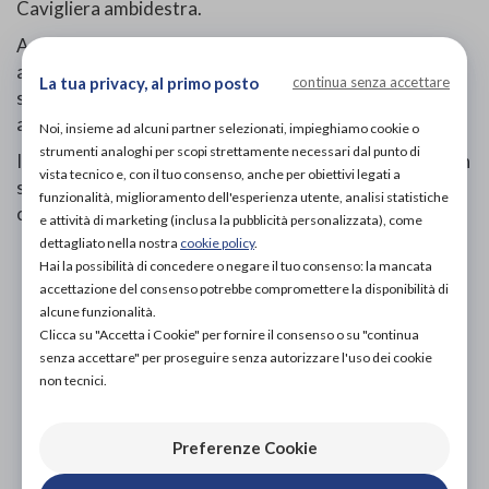
Cavigliera ambidestra.
Applicazione: Infilare il tubolare con l’etichetta
arancione in alto. Posizionarlo in modo che l’etichetta
La tua privacy, al primo posto
continua senza accettare
stessa risulti centrata anteriormente e che il tallone
alloggi nell’apposita sede.
Noi, insieme ad alcuni partner selezionati, impieghiamo cookie o
strumenti analoghi per scopi strettamente necessari dal punto di
Istruzioni per il lavaggio: Lavaggio a mano fino a 30° con
vista tecnico e, con il tuo consenso, anche per obiettivi legati a
sapone neutro; lasciare asciugare lontano da fonti di
funzionalità, miglioramento dell'esperienza utente, analisi statistiche
calore.
e attività di marketing (inclusa la pubblicità personalizzata), come
dettagliato nella nostra
cookie policy
.
Hai la possibilità di concedere o negare il tuo consenso: la mancata
PROVA E ACQUISTA IN NEGOZIO
25,00€
accettazione del consenso potrebbe compromettere la disponibilità di
DA
alcune funzionalità.
PROVA E NOLEGGIA IN NEGOZIO
Clicca su "Accetta i Cookie" per fornire il consenso o su "continua
NON DISPONIBILE
senza accettare" per proseguire senza autorizzare l'uso dei cookie
non tecnici.
ACQUISTA ONLINE
NON DISPONIBILE
Preferenze Cookie