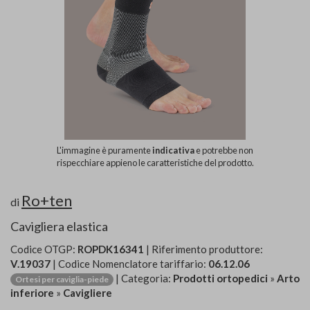
L'immagine è puramente
indicativa
e potrebbe non
rispecchiare appieno le caratteristiche del prodotto.
Ro+ten
di
Cavigliera elastica
Codice OTGP:
ROPDK16341
| Riferimento produttore:
V.19037
| Codice Nomenclatore tariffario:
06.12.06
| Categoria:
Prodotti ortopedici
»
Arto
Ortesi per caviglia-piede
inferiore
»
Cavigliere