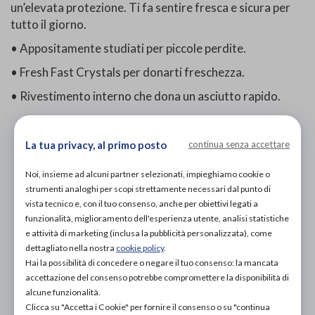
un’elevata protezione. Ti fa sentire fresca e sicura per
tutto il giorno.
• Appositamente studiati per piccole perdite.
• Fresh Fast Crystals per donarti freschezza.
• Rivestimento interno che dona un asciutto rapido.
La tua privacy, al primo posto
continua senza accettare
PROVA E ACQUISTA IN NEGOZIO
2,40€
DA
Noi, insieme ad alcuni partner selezionati, impieghiamo cookie o
strumenti analoghi per scopi strettamente necessari dal punto di
PROVA E NOLEGGIA IN NEGOZIO
vista tecnico e, con il tuo consenso, anche per obiettivi legati a
NON DISPONIBILE
funzionalità, miglioramento dell'esperienza utente, analisi statistiche
e attività di marketing (inclusa la pubblicità personalizzata), come
ACQUISTA ONLINE
dettagliato nella nostra
cookie policy
.
NON DISPONIBILE
Hai la possibilità di concedere o negare il tuo consenso: la mancata
accettazione del consenso potrebbe compromettere la disponibilità di
alcune funzionalità.
Clicca su "Accetta i Cookie" per fornire il consenso o su "continua