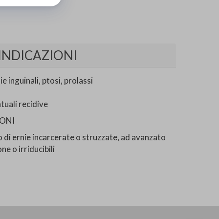
INDICAZIONI
 inguinali, ptosi, prolassi
uali recidive
ONI
o di ernie incarcerate o struzzate, ad avanzato
e o irriducibili