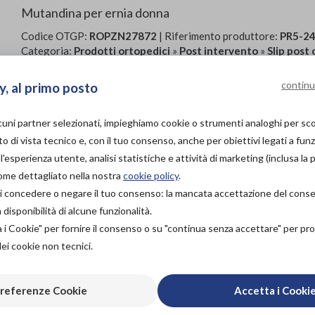
Mutandina per ernia donna
Codice OTGP:
ROPZN27872
| Riferimento produttore:
PR5-2
Categoria:
Prodotti ortopedici
»
Post intervento
»
Slip post
Mutandina per ernia donna
continu
y, al primo posto
Inclusi: PR5-24699W Coppia di pelote spingi ernia donn
lcuni partner selezionati, impieghiamo cookie o strumenti analoghi per s
PROVA E ACQUISTA IN
o di vista tecnico e, con il tuo consenso, anche per obiettivi legati a funz
NEGOZIO
'esperienza utente, analisi statistiche e attività di marketing (inclusa la 
63,00€
DA
come dettagliato nella nostra
cookie policy
.
PROVA E NOLEGGIA IN
à di concedere o negare il tuo consenso: la mancata accettazione del con
NEGOZIO
isponibilità di alcune funzionalità.
NON DISPONIBILE
Organizza pr
a i Cookie" per fornire il consenso o su "continua senza accettare" per p
ACQUISTA ONLINE
dei cookie non tecnici.
NON DISPONIBILE
Scarica il 
referenze Cookie
Accetta i Cooki