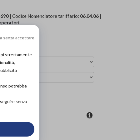
4690
| Codice Nomenclatore tariffario:
06.04.06
|
 operatori
a senza accettare
a
copi strettamente
ionalità,
pubblicità
senso potrebbe
ova in negozio
roseguire senza
coupon
e