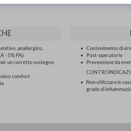
CHE
enitivo, anallergico,
Contenimento di ernie
EA - 5% PA)
Post-operatorio
 per un corretto sostegno
Prevenzione da event
CONTROINDICAZI
assimo comfort
Non utilizzare in cas
ia
grado di infiammazion