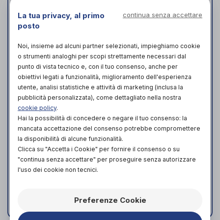
Cervical Free: gli incavi obliqui e verticali
La tua privacy, al primo
continua senza accettare
della superficie del guanciale aiutano a
posto
favorire una migliore postura della
muscolatura cervicale e facciale durante
Noi, insieme ad alcuni partner selezionati, impieghiamo cookie
o strumenti analoghi per scopi strettamente necessari dal
la fase del riposo.
punto di vista tecnico e, con il tuo consenso, anche per
Azione anatomica: permette un
obiettivi legati a funzionalità, miglioramento dell'esperienza
miglioramento della qualità funzionale
utente, analisi statistiche e attività di marketing (inclusa la
ortopedica del riposo mantenendo il
pubblicità personalizzata), come dettagliato nella nostra
sostegno della curva creata dalla testa,
cookie policy
.
dal collo e dalle spalle in modo da allineare
Hai la possibilità di concedere o negare il tuo consenso: la
correttamente con la colonna vertebrale.
mancata accettazione del consenso potrebbe compromettere
la disponibilità di alcune funzionalità.
Acqua Transpirant: altamente traspirante.
Clicca su "Accetta i Cookie" per fornire il consenso o su
La foratura del prodotto consente la
"continua senza accettare" per proseguire senza autorizzare
continua circolazione d'aria soprattutto
l'uso dei cookie non tecnici.
durante il cambio della posizione della
testa.
Preferenze Cookie