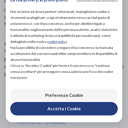
quotidiana
»
Vestiario
lo slip a gambaletto ESSENTIALS,e' estremamente
Noi, insieme ad alcuni partner selezionati, impieghiamo cookie o
comodo e morbido, molto elastico si adatta a tutte le
strumenti analoghi per scopi strettamente necessari dal punto di
forme femminili,
vista tecnico e, con il tuo consenso, anche per obiettivi legati a
funzionalità, miglioramento dell'esperienza utente, analisi statistiche
e attività di marketing (inclusa la pubblicità personalizzata), come
dettagliato nella nostra
cookie policy
.
e' un capo che non può mancare nel vostro cassetto
Hai la possibilità di concedere o negare il tuo consenso: la mancata
dell'intimo.
accettazione del consenso potrebbe compromettere la disponibilità di
Non ha cuciture ai lati e nel girogamba, per questo
alcune funzionalità.
Clicca su "Accetta i Cookie" per fornire il consenso o su "continua
rimane invisibile sotto ogni tipo di abbigliamento, anche i
senza accettare" per proseguire senza autorizzare l'uso dei cookie
più aderenti.
non tecnici.
Preferenze Cookie
PROVA E ACQUISTA IN NEGOZIO
30,00€
DA
Accetta i Cookie
PROVA E NOLEGGIA IN NEGOZIO
NON DISPONIBILE