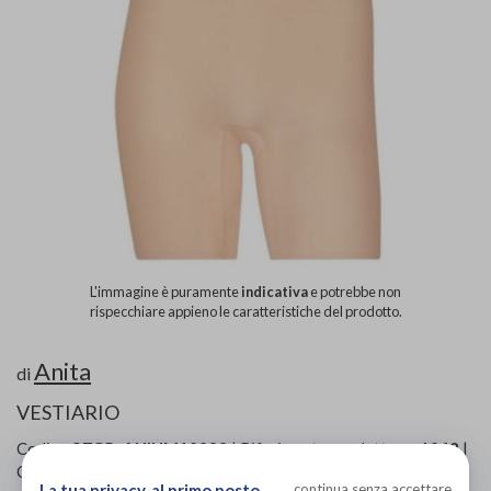
L'immagine è puramente
indicativa
e potrebbe non
rispecchiare appieno le caratteristiche del prodotto.
Anita
di
VESTIARIO
Codice OTGP:
ANIUM19833
| Riferimento produttore:
1842
|
Categoria:
Ausili per disabili e anziani
»
Ausili per la vita
La tua privacy, al primo posto
continua senza accettare