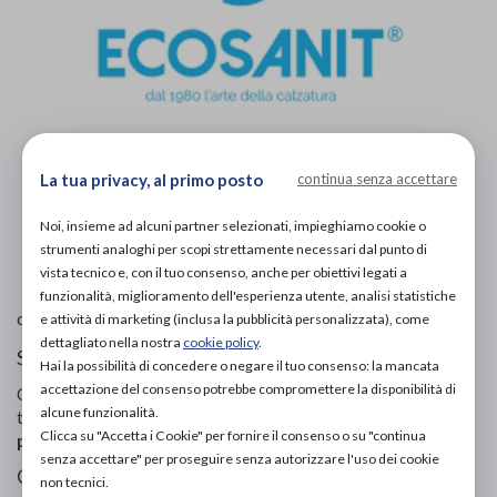
La tua privacy, al primo posto
continua senza accettare
Noi, insieme ad alcuni partner selezionati, impieghiamo cookie o
L'immagine è puramente
indicativa
e potrebbe non
strumenti analoghi per scopi strettamente necessari dal punto di
rispecchiare appieno le caratteristiche del prodotto.
vista tecnico e, con il tuo consenso, anche per obiettivi legati a
funzionalità, miglioramento dell'esperienza utente, analisi statistiche
Ecosanit
di
e attività di marketing (inclusa la pubblicità personalizzata), come
dettagliato nella nostra
cookie policy
.
Scarpe ortopediche uomo
Hai la possibilità di concedere o negare il tuo consenso: la mancata
accettazione del consenso potrebbe compromettere la disponibilità di
Codice OTGP:
ECOHZ19867
| Codice Nomenclatore
alcune funzionalità.
tariffario:
06.33.03
| Categoria:
Calzature ortopediche e
Clicca su "Accetta i Cookie" per fornire il consenso o su "continua
plantari
»
Scarpe ortopediche
»
Per uomo
senza accettare" per proseguire senza autorizzare l'uso dei cookie
CALZATURA ORTOPEDICA
non tecnici.