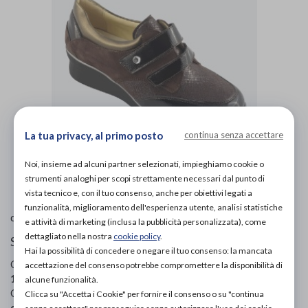
La tua privacy, al primo posto
continua senza accettare
Noi, insieme ad alcuni partner selezionati, impieghiamo cookie o
L'immagine è puramente
indicativa
e potrebbe non
rispecchiare appieno le caratteristiche del prodotto.
strumenti analoghi per scopi strettamente necessari dal punto di
vista tecnico e, con il tuo consenso, anche per obiettivi legati a
funzionalità, miglioramento dell'esperienza utente, analisi statistiche
Ecosanit
di
e attività di marketing (inclusa la pubblicità personalizzata), come
dettagliato nella nostra
cookie policy
.
Scarpe ortopediche donna
Hai la possibilità di concedere o negare il tuo consenso: la mancata
Codice OTGP:
ECODX20218
| Riferimento produttore:
accettazione del consenso potrebbe compromettere la disponibilità di
113E78 1267 04
| Codice Nomenclatore tariffario:
06.33.03
|
alcune funzionalità.
Categoria:
Calzature ortopediche e plantari
»
Scarpe
Clicca su "Accetta i Cookie" per fornire il consenso o su "continua
ortopediche
»
Per donna