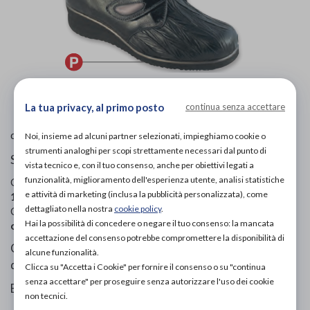
L'immagine è puramente
indicativa
e potrebbe non
rispecchiare appieno le caratteristiche del prodotto.
La tua privacy, al primo posto
continua senza accettare
Ecosanit
di
Noi, insieme ad alcuni partner selezionati, impieghiamo cookie o
strumenti analoghi per scopi strettamente necessari dal punto di
Scarpe ortopediche donna
vista tecnico e, con il tuo consenso, anche per obiettivi legati a
funzionalità, miglioramento dell'esperienza utente, analisi statistiche
Codice OTGP:
ECOGI12932
| Riferimento produttore:
e attività di marketing (inclusa la pubblicità personalizzata), come
113E172 277 12
| Codice Nomenclatore tariffario:
06.33.03
|
dettagliato nella nostra
cookie policy
.
Categoria:
Calzature ortopediche e plantari
»
Scarpe
Hai la possibilità di concedere o negare il tuo consenso: la mancata
ortopediche
»
Per donna
accettazione del consenso potrebbe compromettere la disponibilità di
Collezione Tecnica - Calzature automodellanti per
alcune funzionalità.
deformità articolarI.
Clicca su "Accetta i Cookie" per fornire il consenso o su "continua
senza accettare" per proseguire senza autorizzare l'uso dei cookie
Elasticizzato goffrato.
non tecnici.