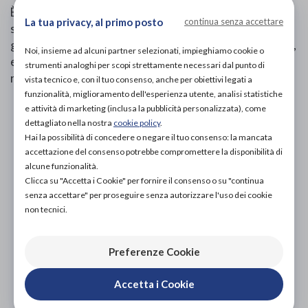
È un dispositivo medico efficace nel creare un'azione di
La tua privacy, al primo posto
continua senza accettare
sostegno e compressione mirata all' articolazione del
ginocchio. Grazie alla struttura tubolare in tessuto AirX,
Noi, insieme ad alcuni partner selezionati, impieghiamo cookie o
eccezionalmente traspirante, e al foro rotuleo con
strumenti analoghi per scopi strettamente necessari dal punto di
rinforzo, è dotato di tenuta e comfort.
vista tecnico e, con il tuo consenso, anche per obiettivi legati a
funzionalità, miglioramento dell'esperienza utente, analisi statistiche
e attività di marketing (inclusa la pubblicità personalizzata), come
PROVA E ACQUISTA IN NEGOZIO
dettagliato nella nostra
cookie policy
.
56,50€
DA
Hai la possibilità di concedere o negare il tuo consenso: la mancata
accettazione del consenso potrebbe compromettere la disponibilità di
PROVA E NOLEGGIA IN NEGOZIO
alcune funzionalità.
NON DISPONIBILE
Clicca su "Accetta i Cookie" per fornire il consenso o su "continua
senza accettare" per proseguire senza autorizzare l'uso dei cookie
ACQUISTA ONLINE
NON DISPONIBILE
non tecnici.
Preferenze Cookie
Accetta i Cookie