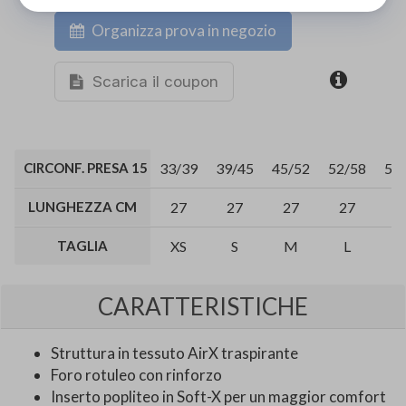
Organizza prova in negozio
Scarica il coupon
CIRCONF. PRESA 15 CM SOPRA CENTRO ROTULA CM
33/39
39/45
45/52
52/58
58
LUNGHEZZA CM
27
27
27
27
2
TAGLIA
XS
S
M
L
X
CARATTERISTICHE
Struttura in tessuto AirX traspirante
Foro rotuleo con rinforzo
Inserto popliteo in Soft-X per un maggior comfort