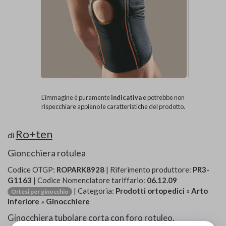
L'immagine è puramente
indicativa
e potrebbe non
rispecchiare appieno le caratteristiche del prodotto.
Ro+ten
di
Gioncchiera rotulea
Codice OTGP:
ROPARK8928
| Riferimento produttore:
PR3-
G1163
| Codice Nomenclatore tariffario:
06.12.09
| Categoria:
Prodotti ortopedici
»
Arto
Ortesi per ginocchio
inferiore
»
Ginocchiere
Ginocchiera tubolare corta con foro rotuleo.