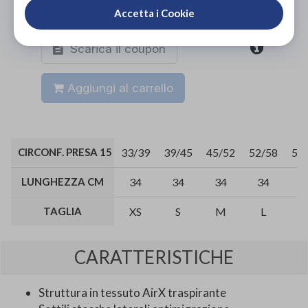
Organizza prova in negozio
Accetta i Cookie
Scarica il coupon
Aggiungi al carrello
CIRCONF. PRESA 15 CM SOPRA CENTRO ROTULA CM
33/39
39/45
45/52
52/58
58
LUNGHEZZA CM
34
34
34
34
3
TAGLIA
XS
S
M
L
X
CARATTERISTICHE
Struttura in tessuto AirX traspirante