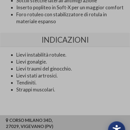
Sottili stecche laterali antimigrazione
Inserto popliteo in Soft-X per un maggior comfort
Foro rotuleo con stabilizzatore di rotula in
materiale espanso
INDICAZIONI
Lievi instabilità rotulee.
Lievi gonalgie.
Lievi traumi del ginocchio.
Lievi stati artrosici.
Tendiniti.
Strappi muscolari.
CORSO MILANO 34D,
27029, VIGEVANO (PV)