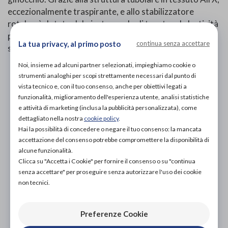
eccezionalmente traspirante, e allo stabilizzatore
rotuleo è dotato del giusto grado di tenuta ed elasticità
per dare il massimo comfort. È dotato anche di sottili
La tua privacy, al primo posto
continua senza accettare
stecche laterali che ne riducono la migrazione.
Noi, insieme ad alcuni partner selezionati, impieghiamo cookie o
PROVA E ACQUISTA IN NEGOZIO
strumenti analoghi per scopi strettamente necessari dal punto di
83,50€
DA
vista tecnico e, con il tuo consenso, anche per obiettivi legati a
funzionalità, miglioramento dell'esperienza utente, analisi statistiche
PROVA E NOLEGGIA IN NEGOZIO
e attività di marketing (inclusa la pubblicità personalizzata), come
NON DISPONIBILE
dettagliato nella nostra
cookie policy
.
Hai la possibilità di concedere o negare il tuo consenso: la mancata
ACQUISTA ONLINE
accettazione del consenso potrebbe compromettere la disponibilità di
83,50€
DA
alcune funzionalità.
Clicca su "Accetta i Cookie" per fornire il consenso o su "continua
senza accettare" per proseguire senza autorizzare l'uso dei cookie
non tecnici.
Preferenze Cookie