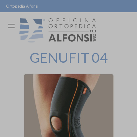
Ortopedia Alfonsi
Attiva/disattiva
la
navigazione
GENUFIT 04