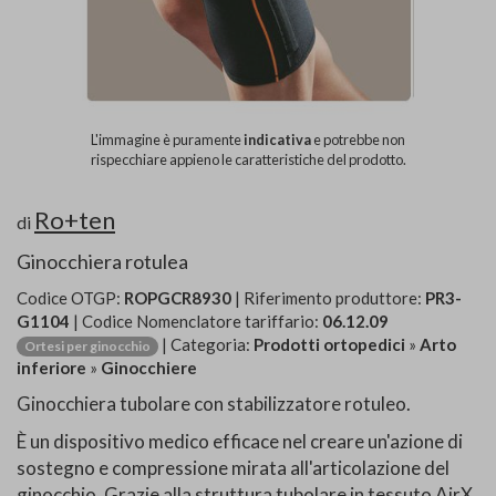
L'immagine è puramente
indicativa
e potrebbe non
rispecchiare appieno le caratteristiche del prodotto.
Ro+ten
di
Ginocchiera rotulea
Codice OTGP:
ROPGCR8930
| Riferimento produttore:
PR3-
G1104
| Codice Nomenclatore tariffario:
06.12.09
| Categoria:
Prodotti ortopedici
»
Arto
Ortesi per ginocchio
inferiore
»
Ginocchiere
Ginocchiera tubolare con stabilizzatore rotuleo.
È un dispositivo medico efficace nel creare un'azione di
sostegno e compressione mirata all'articolazione del
ginocchio. Grazie alla struttura tubolare in tessuto AirX,