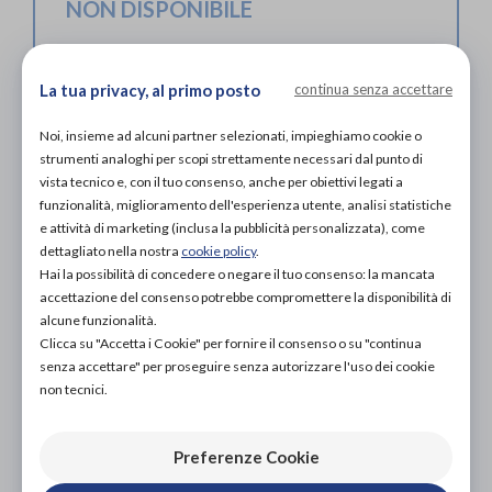
NON DISPONIBILE
ACQUISTA ONLINE
NON DISPONIBILE
La tua privacy, al primo posto
continua senza accettare
Noi, insieme ad alcuni partner selezionati, impieghiamo cookie o
strumenti analoghi per scopi strettamente necessari dal punto di
vista tecnico e, con il tuo consenso, anche per obiettivi legati a
funzionalità, miglioramento dell'esperienza utente, analisi statistiche
e attività di marketing (inclusa la pubblicità personalizzata), come
dettagliato nella nostra
cookie policy
.
Organizza prova in negozio
Hai la possibilità di concedere o negare il tuo consenso: la mancata
accettazione del consenso potrebbe compromettere la disponibilità di
alcune funzionalità.
Scarica il coupon
Clicca su "Accetta i Cookie" per fornire il consenso o su "continua
senza accettare" per proseguire senza autorizzare l'uso dei cookie
non tecnici.
L'acquisto in negozio è raccomandato per garantire il
corretto supporto da parte di un tecnico ortopedico
specializzato.
Preferenze Cookie