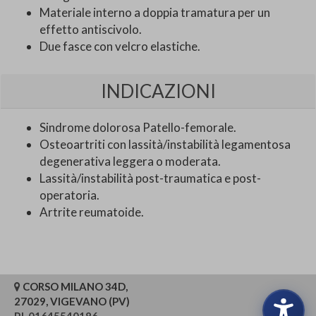
Materiale interno a doppia tramatura per un
effetto antiscivolo.
Due fasce con velcro elastiche.
INDICAZIONI
Sindrome dolorosa Patello-femorale.
Osteoartriti con lassità/instabilità legamentosa
degenerativa leggera o moderata.
Lassità/instabilità post-traumatica e post-
operatoria.
Artrite reumatoide.
CORSO MILANO 34D,
27029, VIGEVANO (PV)
P.I. 01645540186