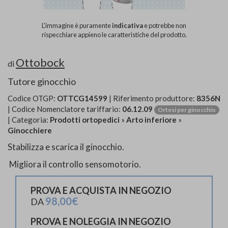
L'immagine è puramente
indicativa
e potrebbe non
rispecchiare appieno le caratteristiche del prodotto.
Ottobock
di
Tutore ginocchio
Codice OTGP:
OTTCG14599
| Riferimento produttore:
8356N
| Codice Nomenclatore tariffario:
06.12.09
Ortesi per ginocchio
| Categoria:
Prodotti ortopedici
»
Arto inferiore
»
Ginocchiere
Stabilizza e scarica il ginocchio.
Migliora il controllo sensomotorio.
PROVA E ACQUISTA IN NEGOZIO
98,00€
DA
PROVA E NOLEGGIA IN NEGOZIO