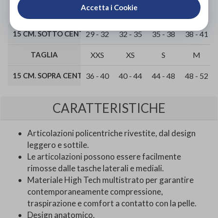
Vieni in negozio!
Accetta i Cookie
15 CM. SOTTO CENTRO ROTULA (CM)
29 - 32
32 - 35
35 - 38
38 - 41
TAGLIA
XXS
XS
S
M
15 CM. SOPRA CENTRO ROTULA (CM)
36 - 40
40 - 44
44 - 48
48 - 52
CARATTERISTICHE
Articolazioni policentriche rivestite, dal design
leggero e sottile.
Le articolazioni possono essere facilmente
rimosse dalle tasche laterali e mediali.
Materiale High Tech multistrato per garantire
contemporaneamente compressione,
traspirazione e comfort a contatto con la pelle.
Design anatomico.