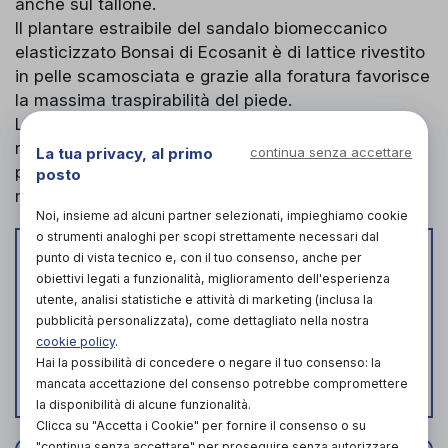
anche sul tallone.
Il plantare estraibile del sandalo biomeccanico
elasticizzato Bonsai di Ecosanit è di lattice rivestito
in pelle scamosciata e grazie alla foratura favorisce
la massima traspirabilità del piede.
La suola è in poliuretano e biomeccanica,
ridistribuisce quindi la pressione sulla pianta del
La tua privacy, al primo
continua senza accettare
piede e consente il rilassamento di tutta la
posto
muscolatura.
Noi, insieme ad alcuni partner selezionati, impieghiamo cookie
o strumenti analoghi per scopi strettamente necessari dal
Prodotto momentaneamente non
punto di vista tecnico e, con il tuo consenso, anche per
obiettivi legati a funzionalità, miglioramento dell'esperienza
disponibile
utente, analisi statistiche e attività di marketing (inclusa la
Trova ortopedie vicino a te che, in poco tempo,
pubblicità personalizzata), come dettagliato nella nostra
potrebbero avere disponibile il prodotto o una sua
cookie policy
.
alternativa!
Hai la possibilità di concedere o negare il tuo consenso: la
Verifica disponibilità
mancata accettazione del consenso potrebbe compromettere
la disponibilità di alcune funzionalità.
Clicca su "Accetta i Cookie" per fornire il consenso o su
"continua senza accettare" per proseguire senza autorizzare