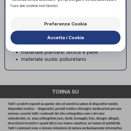
Caratteristiche
l'uso dei cookie non tecnici.
calzata: 10
altezza tacco: 4 cm
Preferenze Cookie
tipologia sottopiede: plantare estraibile
Accetta i Cookie
materiale tomaia: pelle e materiale
elasticizzato
materiale plantare: lattice e pelle
materiale suola: poliuretano
TORNA SU