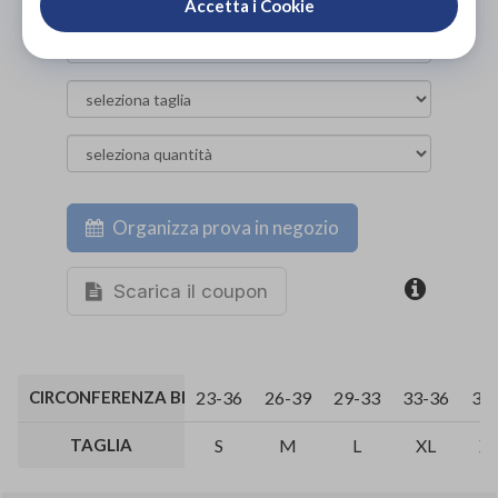
Accetta i Cookie
Organizza prova in negozio
Scarica il coupon
CIRCONFERENZA BICIPITE (CM)
23-36
26-39
29-33
33-36
36
TAGLIA
S
M
L
XL
X