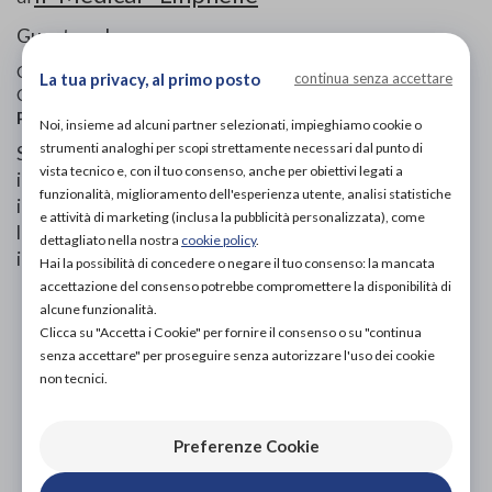
Guanto palmare
Codice OTGP:
IF4WA16575
| Riferimento produttore:
310C
|
La tua privacy, al primo posto
continua senza accettare
Codice Nomenclatore tariffario:
09.06.12
| Categoria:
Prodotti ortopedici
»
Tape e bendaggi
Noi, insieme ad alcuni partner selezionati, impieghiamo cookie o
strumenti analoghi per scopi strettamente necessari dal punto di
Si tratta di una guaina in neoprene completamente
vista tecnico e, con il tuo consenso, anche per obiettivi legati a
impermeabile che permette di fare la doccia e
funzionalità, miglioramento dell'esperienza utente, analisi statistiche
immergersi nell’acqua, in piscina o al mare, in piena
e attività di marketing (inclusa la pubblicità personalizzata), come
libertà e sicurezza. Morbida e resistente è semplice da
dettagliato nella nostra
cookie policy
.
indossare. È lavabile e riutilizzabile.
Hai la possibilità di concedere o negare il tuo consenso: la mancata
accettazione del consenso potrebbe compromettere la disponibilità di
alcune funzionalità.
PROVA E ACQUISTA IN NEGOZIO
Clicca su "Accetta i Cookie" per fornire il consenso o su "continua
60,00€
DA
senza accettare" per proseguire senza autorizzare l'uso dei cookie
non tecnici.
PROVA E NOLEGGIA IN NEGOZIO
NON DISPONIBILE
Preferenze Cookie
ACQUISTA ONLINE
NON DISPONIBILE